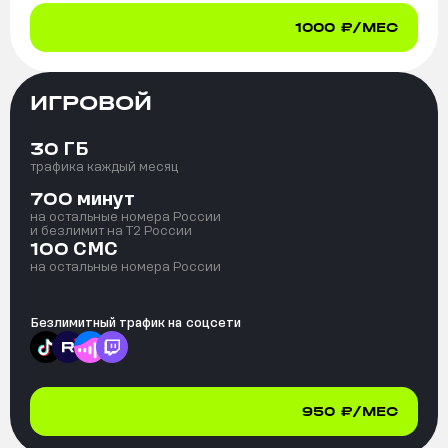
1000
₽/МЕС
ИГРОВОЙ
ГБ
30
трафика каждый месяц
минут
700
на остальные номера России
и безлимит на T2 России
СМС
100
на остальные номера России
Безлимитный трафик на
соцсети
950
₽/МЕС