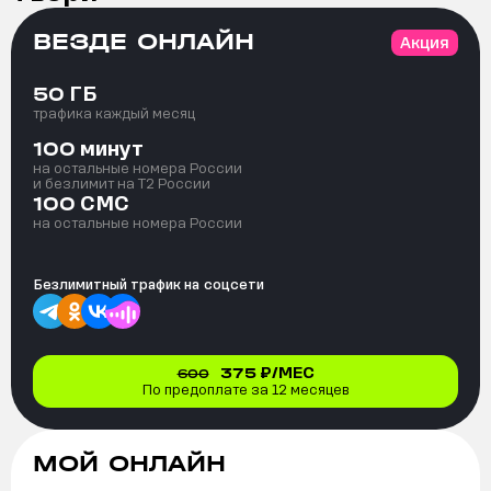
ВЕЗДЕ ОНЛАЙН
Акция
ГБ
50
трафика каждый месяц
минут
100
на остальные номера России
и безлимит на T2 России
СМС
100
на остальные номера России
Безлимитный трафик на
соцсети
375
₽/МЕС
600
По предоплате за 12 месяцев
МОЙ ОНЛАЙН