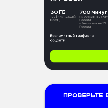
ГБ
минут
30
700
трафика каждый
на остальные ном
месяц
России
и безлимит на T2
России
Безлимитный трафик на
соцсети
ПРОВЕРЬТЕ