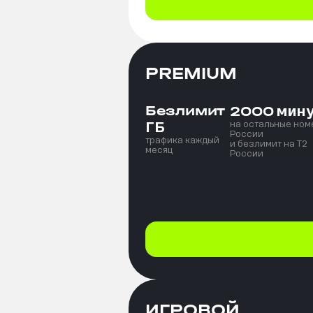
PREMIUM
Безлимит
мин
2000
ГБ
на остальные ном
России
трафика каждый
и безлимит на T2
месяц
России
ИГРОВОЙ