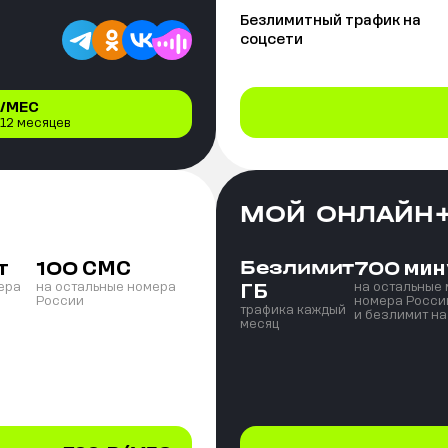
Безлимитный трафик на
соцсети
/МЕС
 12 месяцев
МОЙ ОНЛАЙН
т
СМС
Безлимит
мин
100
700
ГБ
ера
на остальные номера
на остальные
России
номера Росси
трафика каждый
и безлимит на
месяц