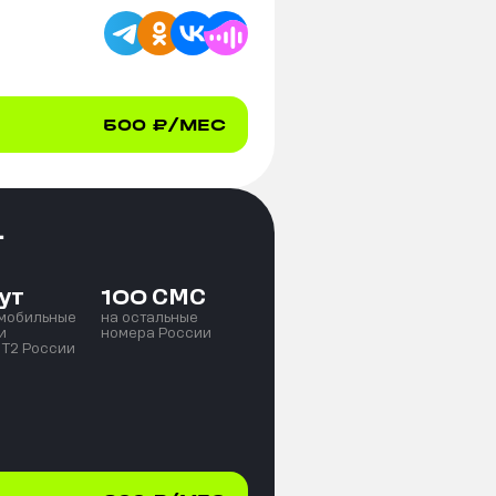
500
₽/МЕС
+
ут
СМС
100
 мобильные
на остальные
и
номера России
 T2 России