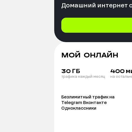
Домашний интернет 
МОЙ ОНЛАЙН
ГБ
м
30
400
трафика каждый месяц
на остальн
Безлимитный трафик на
Telegram Вконтакте
Одноклассники