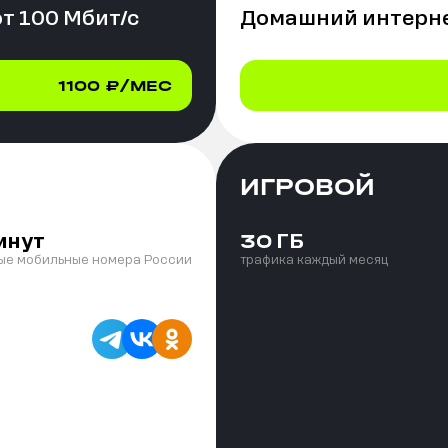
от
100
Мбит/с
Домашний интерне
1100
₽/МЕС
ИГРОВОЙ
инут
ГБ
30
ые мобильные номера России
трафика каждый месяц