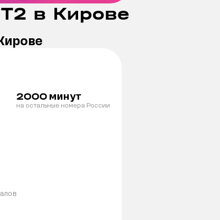
Т2 в Кирове
 Кирове
минут
2000
на остальные номера России
налов