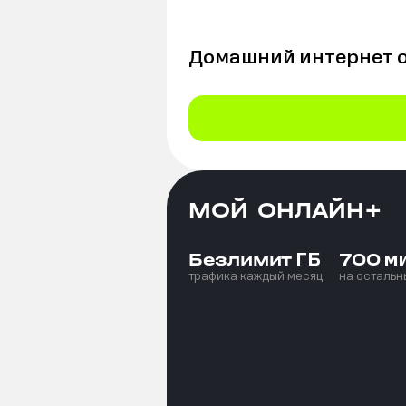
Домашний интернет 
МОЙ ОНЛАЙН+
ГБ
м
Безлимит
700
трафика каждый месяц
на остальн