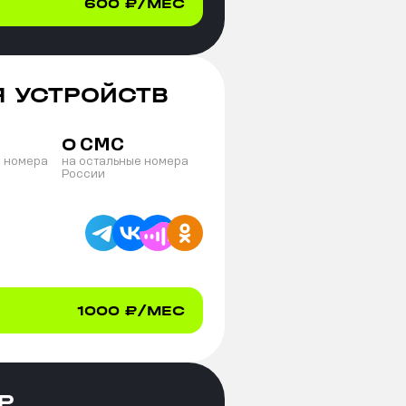
600
₽/МЕС
Я УСТРОЙСТВ
СМС
0
е номера
на остальные номера
России
1000
₽/МЕС
Р