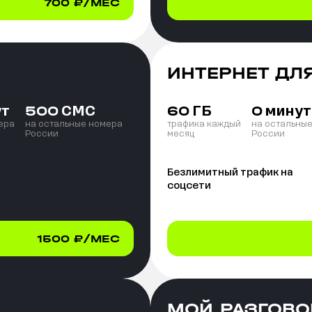
700
₽/МЕС
ИНТЕРНЕТ ДЛ
ут
СМС
ГБ
минут
500
60
0
ера
на остальные номера
трафика каждый
на остальны
России
месяц
России
Безлимитный трафик на
соцсети
1500
₽/МЕС
МОЙ РАЗГОВО