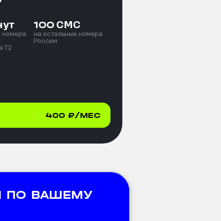
нут
СМС
100
е номера
на остальные номера
России
а T2
400
₽/МЕС
 ПО ВАШЕМУ