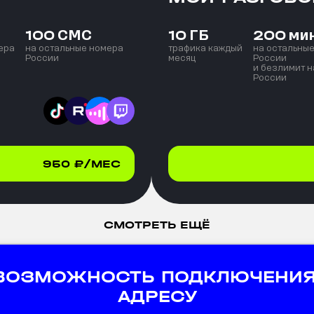
СМС
ГБ
ми
100
10
200
ера
на остальные номера
трафика каждый
на остальны
России
месяц
России
и безлимит н
России
950
₽/МЕС
СМОТРЕТЬ ЕЩЁ
 ВОЗМОЖНОСТЬ ПОДКЛЮЧЕНИЯ
АДРЕСУ