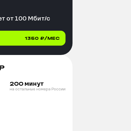
т от
100
Мбит/с
1350
₽/МЕС
Р
минут
200
на остальные номера России