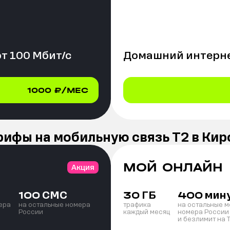
от
100
Мбит/с
Домашний интерне
1000
₽/МЕС
рифы на мобильную связь Т2 в Кир
МОЙ ОНЛАЙН
Акция
СМС
ГБ
мин
100
30
400
ера
на остальные номера
трафика
на остальные 
России
каждый месяц
номера России
и безлимит на 