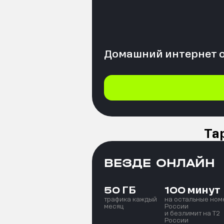
Домашний интернет 
Та
ВЕЗДЕ ОНЛАЙН
ГБ
минут
50
100
трафика каждый
на остальные ном
месяц
России
и безлимит на T2
России