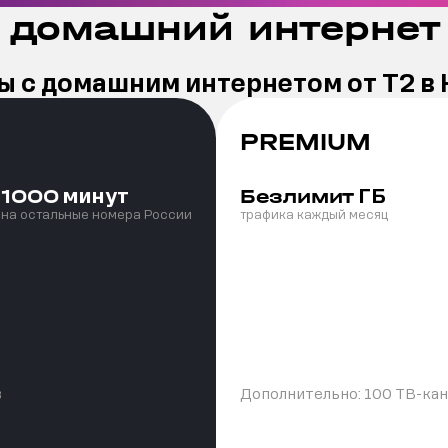
 домашний интернет 
 с домашним интернетом от Т2 в
PREMIUM
минут
ГБ
1000
Безлимит
на остальные номера России
трафика каждый месяц
в
Дополнительно:
100 ТВ-ка