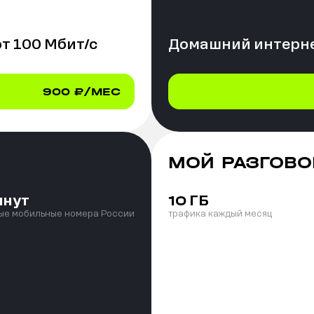
от
100
Мбит/с
Домашний интерне
900
₽/МЕС
МОЙ РАЗГОВО
инут
ГБ
10
ые мобильные номера России
трафика каждый месяц