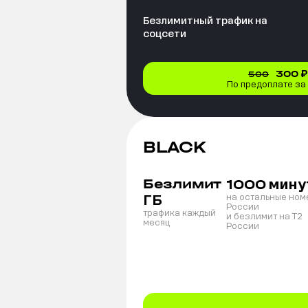
Безлимитный трафик на
соцсети
300
₽
500
По предоплате за
BLACK
Безлимит
мину
1000
ГБ
на остальные ном
России
трафика каждый
и безлимит на T2
месяц
России