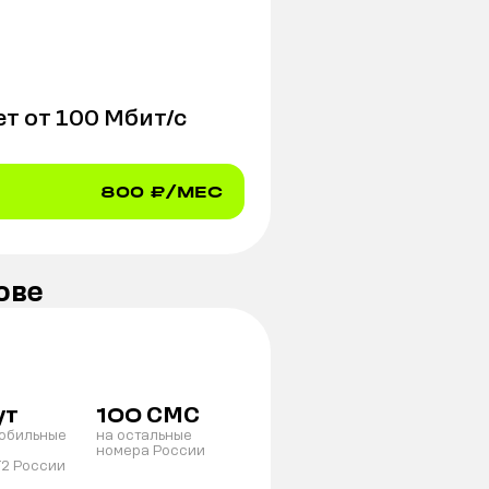
т от
100
Мбит/с
800
₽/МЕС
ове
ут
СМС
100
мобильные
на остальные
номера России
T2 России