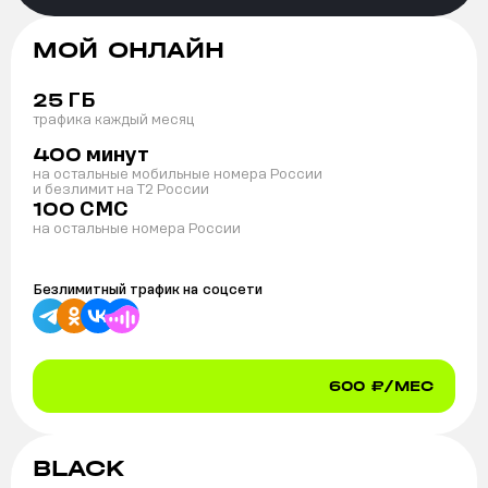
МОЙ ОНЛАЙН
ГБ
25
трафика каждый месяц
минут
400
на остальные мобильные номера России
и безлимит на T2 России
СМС
100
на остальные номера России
Безлимитный трафик на
соцсети
600
₽/МЕС
BLACK