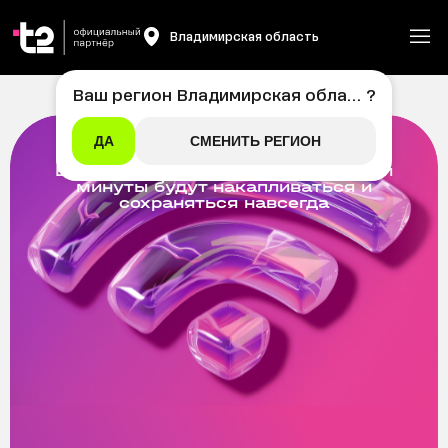
Владимирская область
Ваш регион
Владимирская область
?
ОПЛАЧИВАЙТЕ ТАРИФЫ БЕЗ
ЗАДЕРЖЕК
ДА
СМЕНИТЬ РЕГИОН
Все неиспользованные гигабайты и
минуты будут накапливаться и
сохраняться навсегда