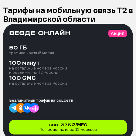
Тарифы на мобильную связь Т2 в
Владимирской области
ВЕЗДЕ ОНЛАЙН
Акция
ГБ
50
трафика каждый месяц
минут
100
на остальные номера России
и безлимит на T2 России
СМС
100
на остальные номера России
Безлимитный трафик на
соцсети
375
₽/МЕС
600
По предоплате за 12 месяцев