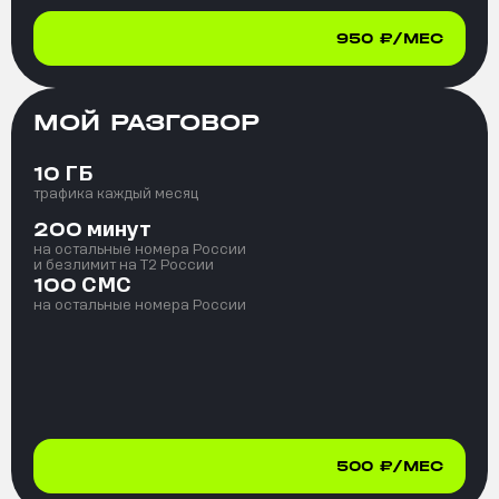
950
₽/МЕС
МОЙ РАЗГОВОР
ГБ
10
трафика каждый месяц
минут
200
на остальные номера России
и безлимит на T2 России
СМС
100
на остальные номера России
500
₽/МЕС