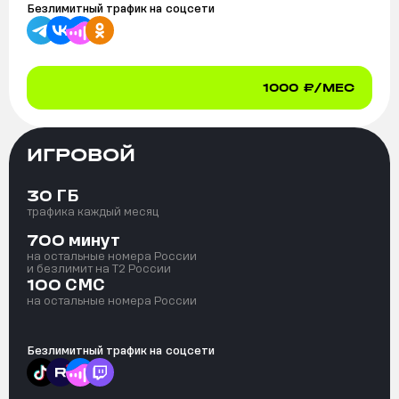
Безлимитный трафик на
соцсети
1000
₽/МЕС
ИГРОВОЙ
ГБ
30
трафика каждый месяц
минут
700
на остальные номера России
и безлимит на T2 России
СМС
100
на остальные номера России
Безлимитный трафик на
соцсети