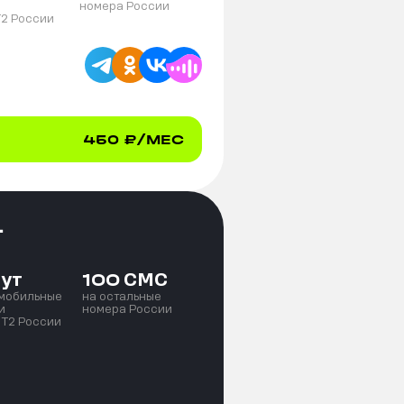
номера России
T2 России
450
₽/МЕС
+
ут
СМС
100
 мобильные
на остальные
и
номера России
 T2 России