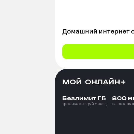
Домашний интернет 
МОЙ ОНЛАЙН+
ГБ
м
Безлимит
800
трафика каждый месяц
на остальн