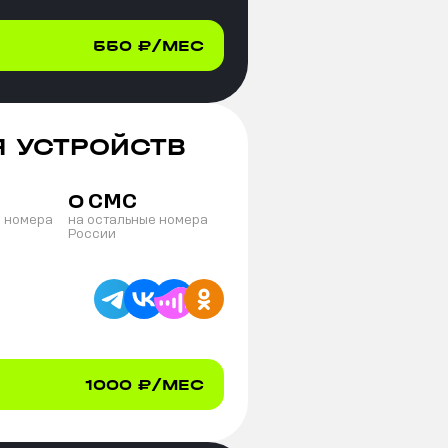
550
₽/МЕС
Я УСТРОЙСТВ
СМС
0
е номера
на остальные номера
России
1000
₽/МЕС