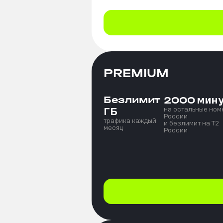
PREMIUM
Безлимит
мин
2000
ГБ
на остальные ном
России
трафика каждый
и безлимит на T2
месяц
России