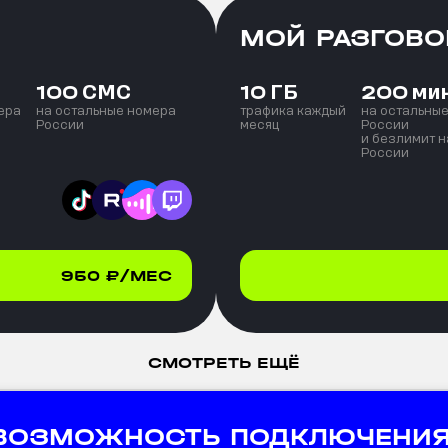
МОЙ РАЗГОВО
СМС
ГБ
ми
100
10
200
ера
на остальные номера
трафика каждый
на остальны
России
месяц
России
и безлимит н
России
950
₽/МЕС
СМОТРЕТЬ ЕЩЁ
 ВОЗМОЖНОСТЬ ПОДКЛЮЧЕНИЯ