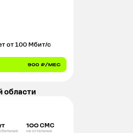
т от
100
Мбит/с
900
₽/МЕС
й области
ут
СМС
100
мобильные
на остальные