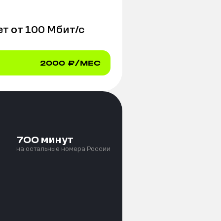
т от
100
Мбит/с
2000
₽/МЕС
минут
700
на остальные номера России