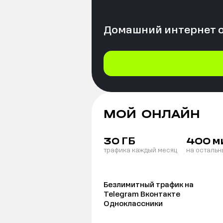
Домашний интернет 
МОЙ ОНЛАЙН
ГБ
м
30
400
трафика каждый месяц
на остальн
Безлимитный трафик на
Telegram Вконтакте
Одноклассники