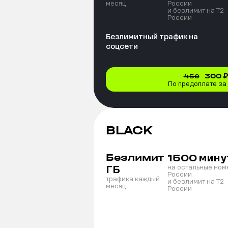
месяц
России
и безлимит на T2
России
Безлимитный трафик на
соцсети
300
₽
450
По предоплате за
BLACK
Безлимит
мину
1500
ГБ
на остальные ном
России
трафика каждый
и безлимит на T2
месяц
России