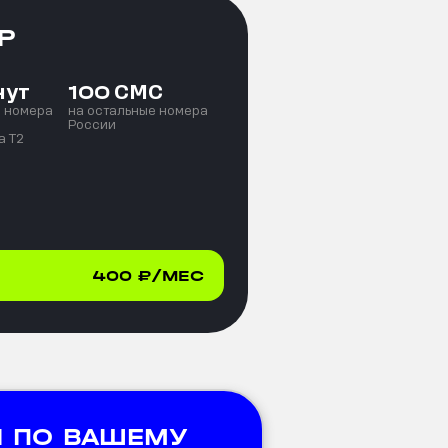
Р
нут
СМС
100
е номера
на остальные номера
России
а T2
400
₽/МЕС
 ПО ВАШЕМУ