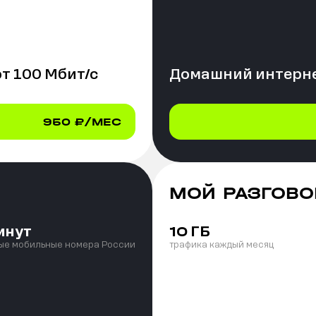
от
100
Мбит/с
Домашний интерне
950
₽/МЕС
МОЙ РАЗГОВО
инут
ГБ
10
ые мобильные номера России
трафика каждый месяц