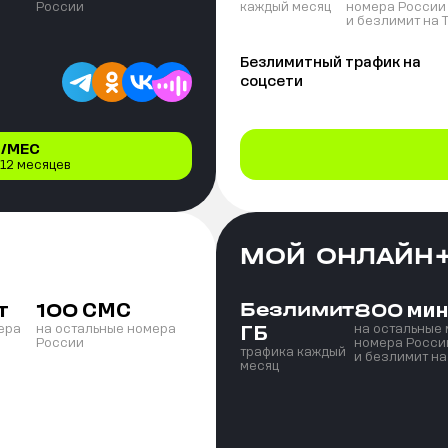
России
каждый месяц
номера России
и безлимит на 
Безлимитный трафик на
соцсети
/МЕС
 12 месяцев
МОЙ ОНЛАЙН
т
СМС
Безлимит
мин
100
800
ГБ
ера
на остальные номера
на остальные
России
номера Росси
трафика каждый
и безлимит на
месяц