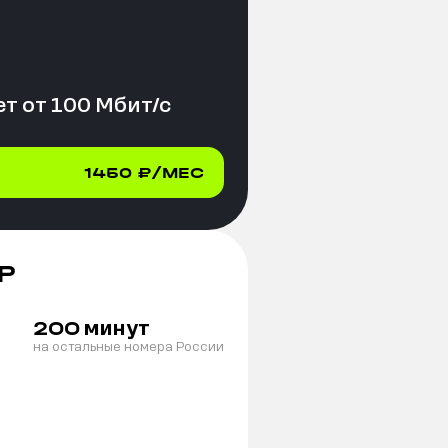
т от
100
Мбит/с
1450
₽/МЕС
Р
минут
200
на остальные номера России