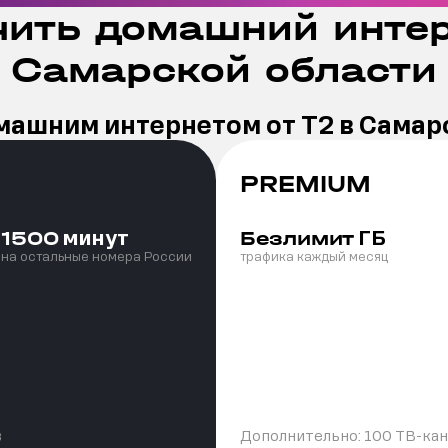
ить домашний интер
Самарской области
машним интернетом от Т2 в Самар
PREMIUM
минут
ГБ
1500
Безлимит
на остальные номера России
трафика каждый месяц
в
Дополнительно:
100 ТВ-ка