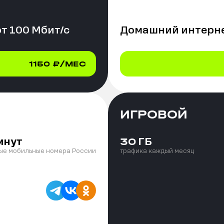
от
100
Мбит/с
Домашний интерне
1150
₽/МЕС
ИГРОВОЙ
инут
ГБ
30
ые мобильные номера России
трафика каждый месяц