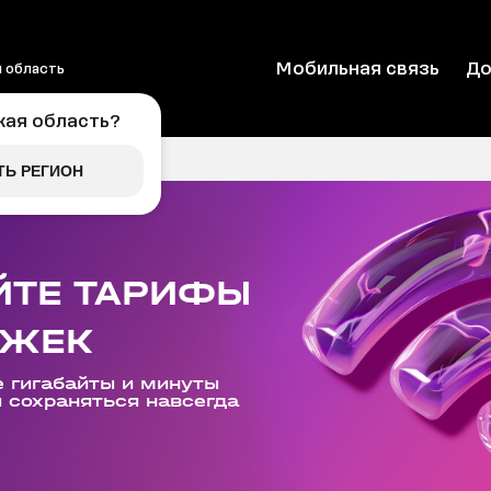
Мобильная связь
До
 область
кая область
?
ТЬ РЕГИОН
ЙТЕ ТАРИФЫ
РЖЕК
 гигабайты и минуты
и сохраняться навсегда