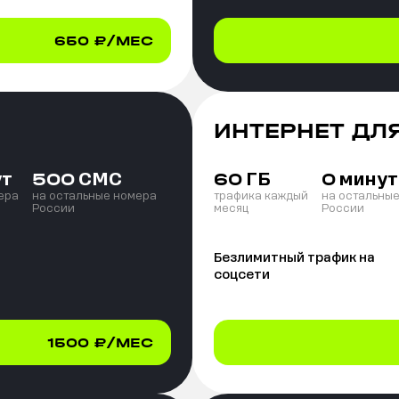
650
₽/МЕС
ИНТЕРНЕТ ДЛ
ут
СМС
ГБ
минут
500
60
0
ера
на остальные номера
трафика каждый
на остальны
России
месяц
России
Безлимитный трафик на
соцсети
1500
₽/МЕС