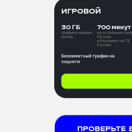
ИГРОВОЙ
ГБ
минут
30
700
трафика каждый
на остальные ном
месяц
России
и безлимит на T2
России
Безлимитный трафик на
соцсети
ПРОВЕРЬТЕ