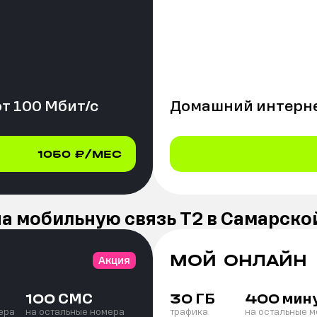
от
100
Мбит/с
Домашний интерне
1050
₽/МЕС
а мобильную связь Т2 в Самарско
МОЙ ОНЛАЙН
Акция
СМС
ГБ
мин
100
30
400
ера
на остальные номера
трафика
на остальные 