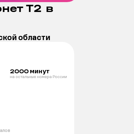
нет Т2 в
ской области
минут
2000
на остальные номера России
налов