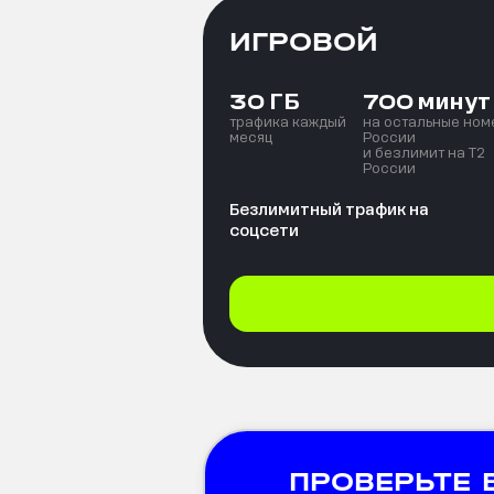
ИГРОВОЙ
ГБ
минут
30
700
трафика каждый
на остальные ном
месяц
России
и безлимит на T2
России
Безлимитный трафик на
соцсети
ПРОВЕРЬТЕ