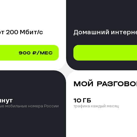
от
200
Мбит/с
Домашний интерне
900
₽/МЕС
МОЙ РАЗГОВО
инут
ГБ
10
ые мобильные номера России
трафика каждый месяц