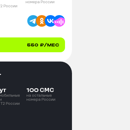
номера России
T2 России
550
₽/МЕС
+
ут
СМС
100
 мобильные
на остальные
и
номера России
 T2 России