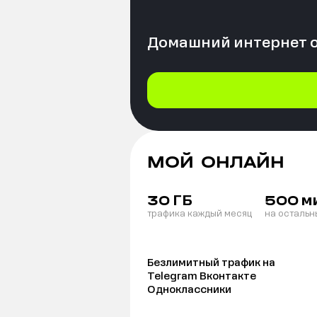
Домашний интернет 
МОЙ ОНЛАЙН
ГБ
м
30
500
трафика каждый месяц
на остальн
Безлимитный трафик на
Telegram Вконтакте
Одноклассники