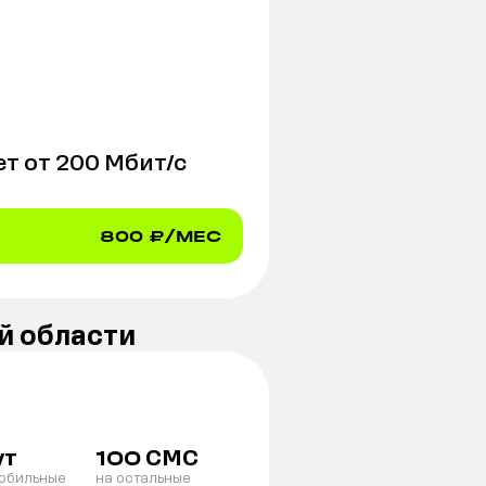
т от
200
Мбит/с
800
₽/МЕС
й области
ут
СМС
100
мобильные
на остальные