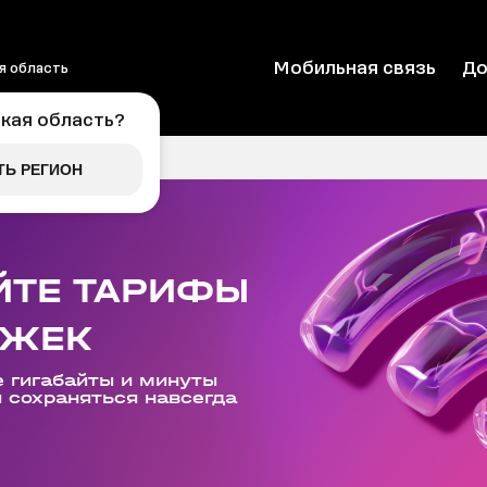
Мобильная связь
До
я область
кая область
?
ТЬ РЕГИОН
ЙТЕ ТАРИФЫ
РЖЕК
 гигабайты и минуты
и сохраняться навсегда