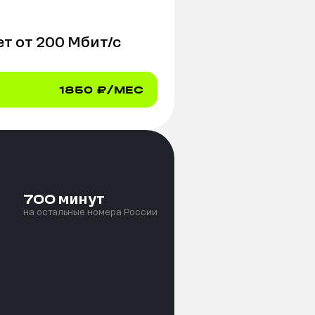
т от
200
Мбит/с
1850
₽/МЕС
минут
700
на остальные номера России