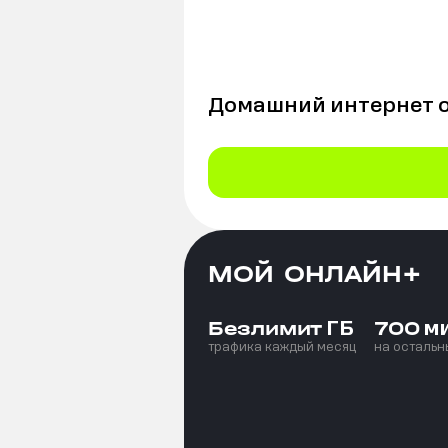
Домашний интернет 
МОЙ ОНЛАЙН+
ГБ
м
Безлимит
700
трафика каждый месяц
на остальн