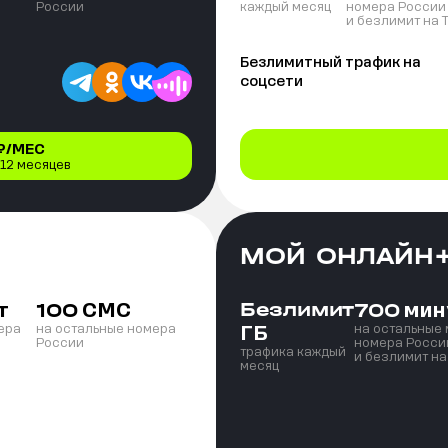
России
каждый месяц
номера России
и безлимит на 
Безлимитный трафик на
соцсети
₽/МЕС
 12 месяцев
МОЙ ОНЛАЙН
т
СМС
Безлимит
мин
100
700
ГБ
ера
на остальные номера
на остальные
России
номера Росси
трафика каждый
и безлимит на
месяц