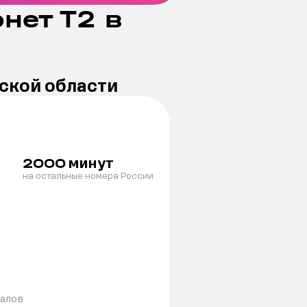
нет Т2 в
ской области
минут
2000
на остальные номера России
налов