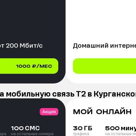
от
200
Мбит/с
Домашний интерне
1000
₽/МЕС
а мобильную связь Т2 в Курганско
МОЙ ОНЛАЙН
Акция
СМС
ГБ
мин
100
30
500
ера
на остальные номера
трафика
на остальные 