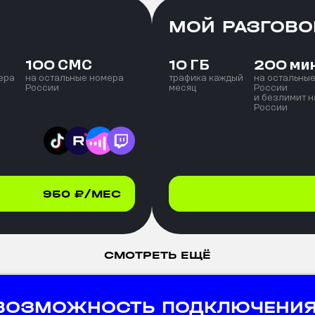
МОЙ РАЗГОВО
СМС
ГБ
ми
100
10
200
ера
на остальные номера
трафика каждый
на остальны
России
месяц
России
и безлимит н
России
950
₽/МЕС
СМОТРЕТЬ ЕЩЁ
 ВОЗМОЖНОСТЬ ПОДКЛЮЧЕНИЯ