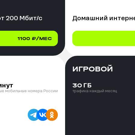
от
200
Мбит/с
Домашний интерне
1100
₽/МЕС
ИГРОВОЙ
инут
ГБ
30
ые мобильные номера России
трафика каждый месяц