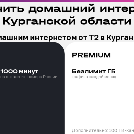
ить домашний интер
Курганской области
машним интернетом от Т2 в Курган
PREMIUM
минут
ГБ
1000
Безлимит
на остальные номера России
трафика каждый месяц
в
Дополнительно:
100 ТВ-ка