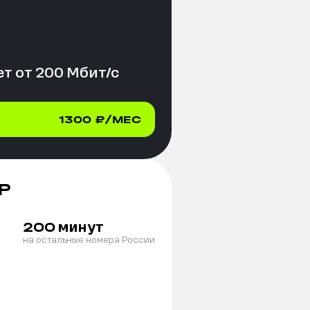
т от
200
Мбит/с
1300
₽/МЕС
Р
минут
200
на остальные номера России