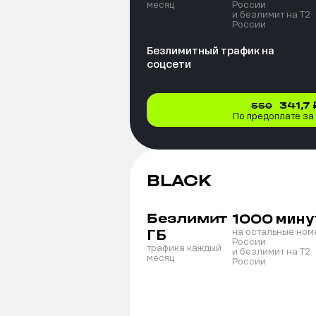
месяц
России
и безлимит на T2
России
Безлимитный трафик на
соцсети
341,7
550
По предоплате за
BLACK
Безлимит
мину
1000
ГБ
на остальные ном
России
трафика каждый
и безлимит на T2
месяц
России