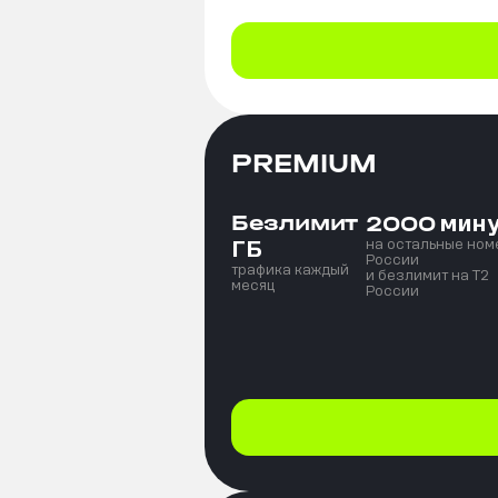
PREMIUM
Безлимит
мин
2000
ГБ
на остальные ном
России
трафика каждый
и безлимит на T2
месяц
России