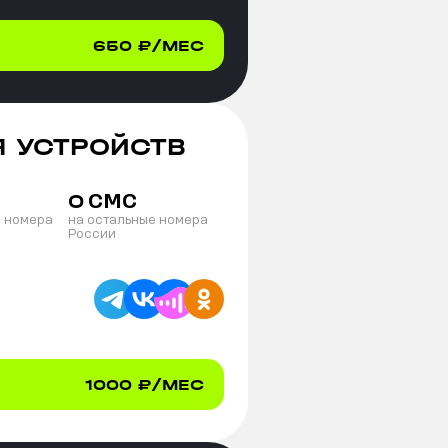
650
₽/МЕС
Я УСТРОЙСТВ
СМС
0
е номера
на остальные номера
России
1000
₽/МЕС