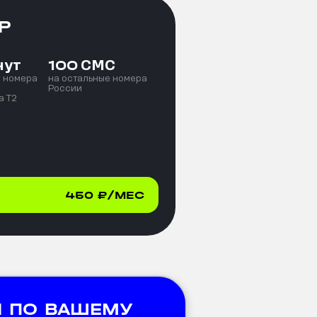
Р
нут
СМС
100
е номера
на остальные номера
России
а T2
450
₽/МЕС
 ПО ВАШЕМУ