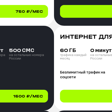
750
₽/МЕС
ИНТЕРНЕТ ДЛ
ут
СМС
ГБ
минут
500
60
0
ера
на остальные номера
трафика каждый
на остальны
России
месяц
России
Безлимитный трафик на
соцсети
1500
₽/МЕС