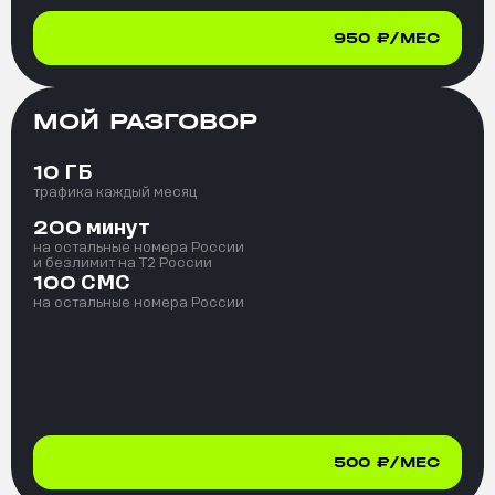
950
₽/МЕС
МОЙ РАЗГОВОР
ГБ
10
трафика каждый месяц
минут
200
на остальные номера России
и безлимит на T2 России
СМС
100
на остальные номера России
500
₽/МЕС