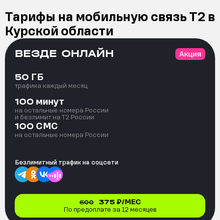
Тарифы на мобильную связь Т2 в
Курской области
ВЕЗДЕ ОНЛАЙН
Акция
ГБ
50
трафика каждый месяц
минут
100
на остальные номера России
и безлимит на T2 России
СМС
100
на остальные номера России
Безлимитный трафик на
соцсети
375
₽/МЕС
600
По предоплате за 12 месяцев