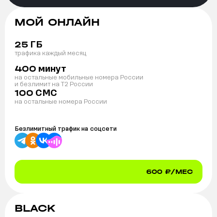
МОЙ ОНЛАЙН
ГБ
25
трафика каждый месяц
минут
400
на остальные мобильные номера России
и безлимит на T2 России
СМС
100
на остальные номера России
Безлимитный трафик на
соцсети
600
₽/МЕС
BLACK