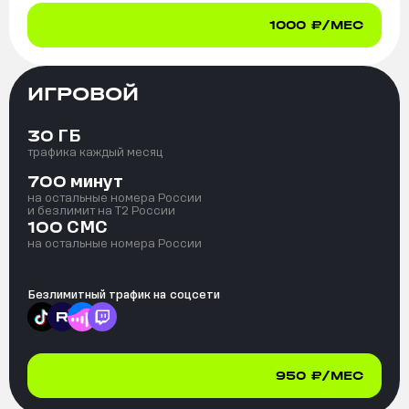
1000
₽/МЕС
ИГРОВОЙ
ГБ
30
трафика каждый месяц
минут
700
на остальные номера России
и безлимит на T2 России
СМС
100
на остальные номера России
Безлимитный трафик на
соцсети
950
₽/МЕС