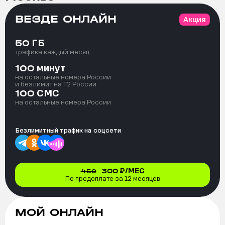
ВЕЗДЕ ОНЛАЙН
Акция
ГБ
50
трафика каждый месяц
минут
100
на остальные номера России
и безлимит на T2 России
СМС
100
на остальные номера России
Безлимитный трафик на
соцсети
300
₽/МЕС
450
По предоплате за 12 месяцев
МОЙ ОНЛАЙН