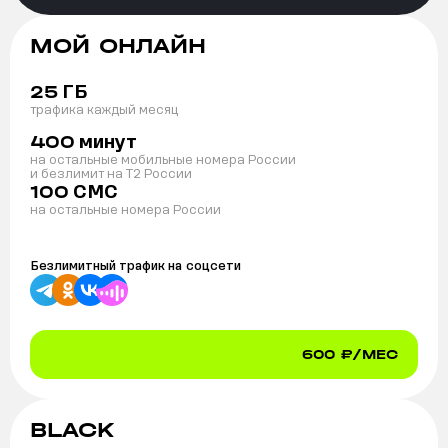
МОЙ ОНЛАЙН
ГБ
25
трафика каждый месяц
минут
400
на остальные мобильные номера России
и безлимит на T2 России
СМС
100
на остальные номера России
Безлимитный трафик на
соцсети
600
₽/МЕС
BLACK