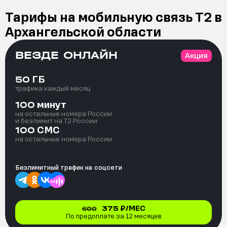
Тарифы на мобильную связь Т2 в
Архангельской области
ВЕЗДЕ ОНЛАЙН
Акция
ГБ
50
трафика каждый месяц
минут
100
на остальные номера России
и безлимит на T2 России
СМС
100
на остальные номера России
Безлимитный трафик на
соцсети
375
₽/МЕС
600
По предоплате за 12 месяцев