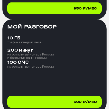
950
₽/МЕС
МОЙ РАЗГОВОР
ГБ
10
трафика каждый месяц
минут
200
на остальные номера России
и безлимит на T2 России
СМС
100
на остальные номера России
500
₽/МЕС