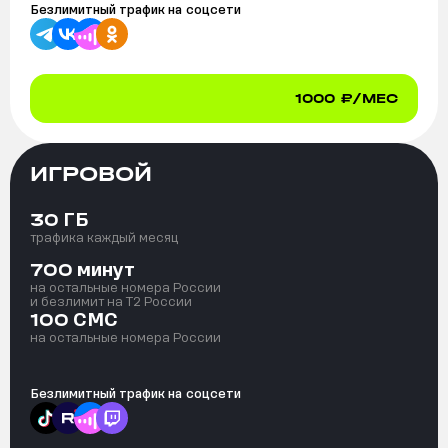
Безлимитный трафик на
соцсети
1000
₽/МЕС
ИГРОВОЙ
ГБ
30
трафика каждый месяц
минут
700
на остальные номера России
и безлимит на T2 России
СМС
100
на остальные номера России
Безлимитный трафик на
соцсети