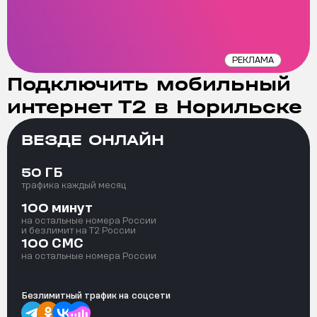
РЕКЛАМА
Подключить мобильный
интернет Т2 в Норильске
ВЕЗДЕ ОНЛАЙН
ГБ
50
трафика каждый месяц
минут
100
на остальные номера России
и безлимит на T2 России
СМС
100
на остальные номера России
Безлимитный трафик на
соцсети