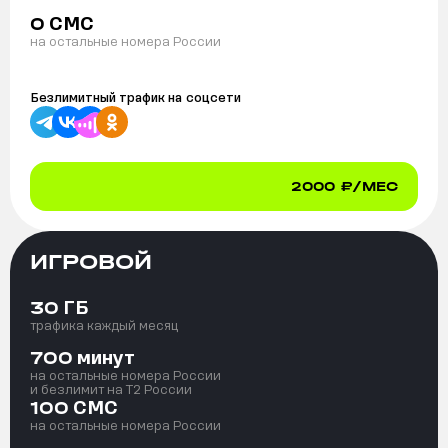
СМС
0
на остальные номера России
Безлимитный трафик на
соцсети
2000
₽/МЕС
ИГРОВОЙ
ГБ
30
трафика каждый месяц
минут
700
на остальные номера России
и безлимит на T2 России
СМС
100
на остальные номера России