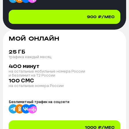
900
₽/МЕС
МОЙ ОНЛАЙН
ГБ
25
трафика каждый месяц
минут
400
на остальные мобильные номера России
и безлимит на T2 России
СМС
100
на остальные номера России
Безлимитный трафик на
соцсети
1000
₽/МЕС