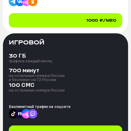
1000
₽/МЕС
ИГРОВОЙ
ГБ
30
трафика каждый месяц
минут
700
на остальные номера России
и безлимит на T2 России
СМС
100
на остальные номера России
Безлимитный трафик на
соцсети