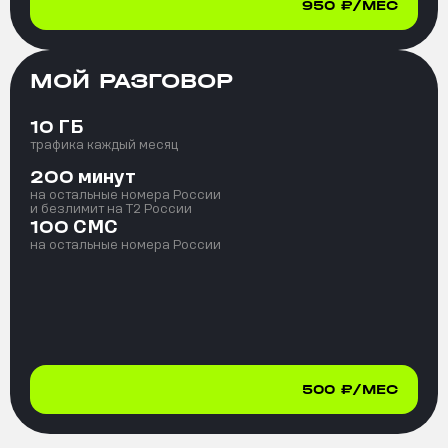
950
₽/МЕС
МОЙ РАЗГОВОР
ГБ
10
трафика каждый месяц
минут
200
на остальные номера России
и безлимит на T2 России
СМС
100
на остальные номера России
500
₽/МЕС