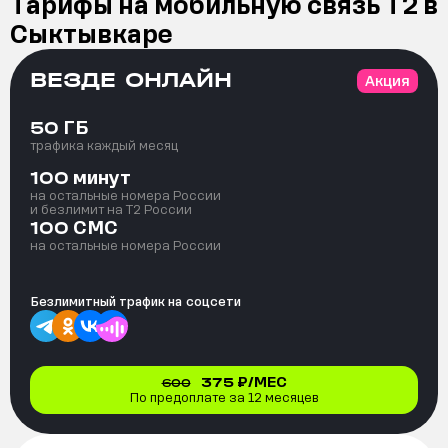
Тарифы на мобильную связь Т2 в
Сыктывкаре
ВЕЗДЕ ОНЛАЙН
Акция
ГБ
50
трафика каждый месяц
минут
100
на остальные номера России
и безлимит на T2 России
СМС
100
на остальные номера России
Безлимитный трафик на
соцсети
375
₽/МЕС
600
По предоплате за 12 месяцев