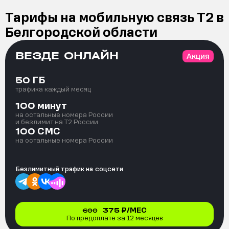
Тарифы на мобильную связь Т2 в
Белгородской области
ВЕЗДЕ ОНЛАЙН
Акция
ГБ
50
трафика каждый месяц
минут
100
на остальные номера России
и безлимит на T2 России
СМС
100
на остальные номера России
Безлимитный трафик на
соцсети
375
₽/МЕС
600
По предоплате за 12 месяцев