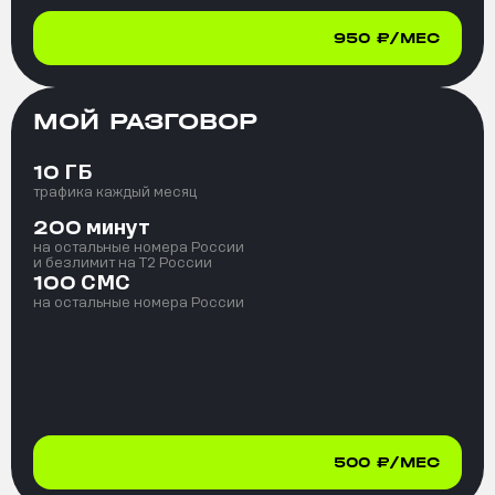
950
₽/МЕС
МОЙ РАЗГОВОР
ГБ
10
трафика каждый месяц
минут
200
на остальные номера России
и безлимит на T2 России
СМС
100
на остальные номера России
500
₽/МЕС