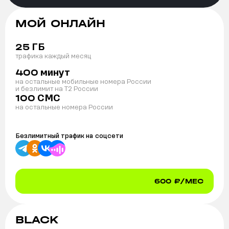
МОЙ ОНЛАЙН
ГБ
25
трафика каждый месяц
минут
400
на остальные мобильные номера России
и безлимит на T2 России
СМС
100
на остальные номера России
Безлимитный трафик на
соцсети
600
₽/МЕС
BLACK