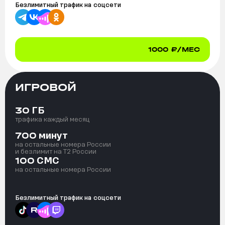
Безлимитный трафик на
соцсети
1000
₽/МЕС
ИГРОВОЙ
ГБ
30
трафика каждый месяц
минут
700
на остальные номера России
и безлимит на T2 России
СМС
100
на остальные номера России
Безлимитный трафик на
соцсети