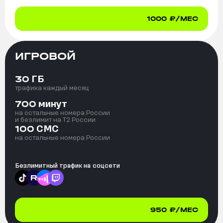
1000
₽/МЕС
ИГРОВОЙ
ГБ
30
трафика каждый месяц
минут
700
на остальные номера России
и безлимит на T2 России
СМС
100
на остальные номера России
Безлимитный трафик на
соцсети
950
₽/МЕС