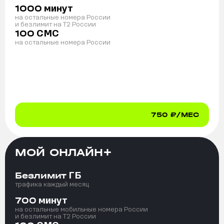
минут
1000
на остальные номера России
и безлимит на T2 России
СМС
100
на остальные номера России
750
₽/МЕС
МОЙ ОНЛАЙН+
ГБ
Безлимит
трафика каждый месяц
минут
700
на остальные мобильные номера России
и безлимит на T2 России