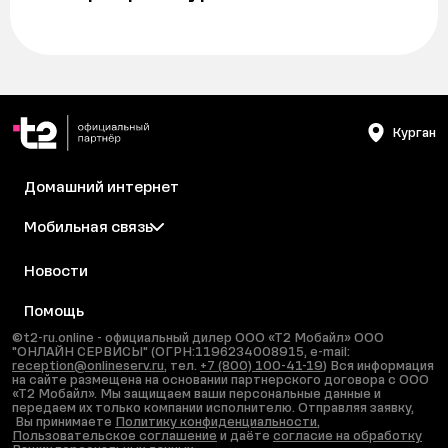
Курган
Домашний интернет
Мобильная связь
Новости
Помощь
©t2-ru.online - официальный дилер ООО «Т2 Мобайл» ООО
"ОНЛАЙН СЕРВИСЫ" (ОГРН:1196234008915, e-mail:
reception@onlineserv.ru
, тел.
+7 (800) 100-41-19
) Вся информация
на сайте размещена на основании партнерского договора с ООО
«Т2 Мобайл». Мы защищаем ваши персональные данные и
передаем их только компании исполнителю. Отправляя заявку,
Вы принимаете
Политику конфиденциальности
,
Пользовательское соглашение
и даёте
согласие на обработку