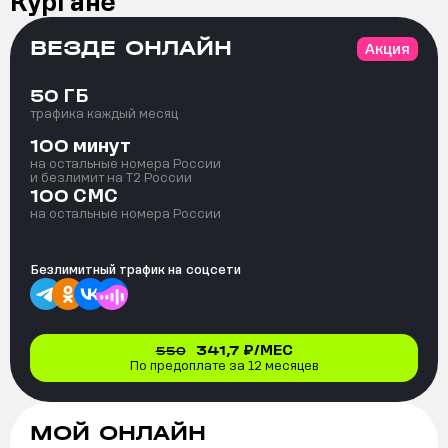
Кургане
ВЕЗДЕ ОНЛАЙН
Акция
ГБ
50
трафика каждый месяц
минут
100
на остальные номера России
и безлимит на T2 России
СМС
100
на остальные номера России
Безлимитный трафик на
соцсети
341,7
₽/МЕС
550
По предоплате за 12 месяцев
МОЙ ОНЛАЙН