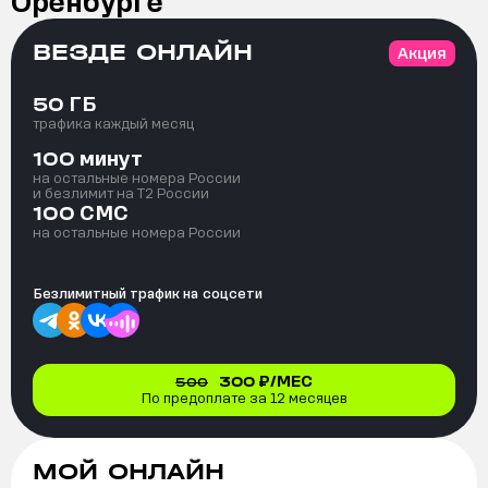
Оренбурге
ВЕЗДЕ ОНЛАЙН
Акция
ГБ
50
трафика каждый месяц
минут
100
на остальные номера России
и безлимит на T2 России
СМС
100
на остальные номера России
Безлимитный трафик на
соцсети
300
₽/МЕС
500
По предоплате за 12 месяцев
МОЙ ОНЛАЙН