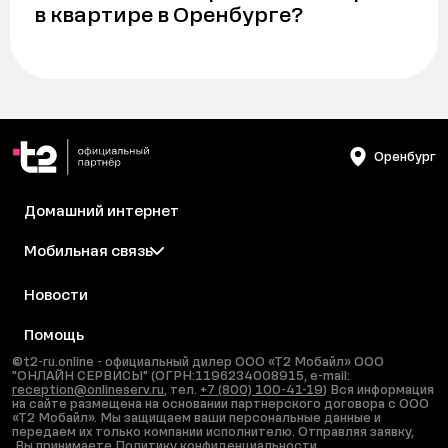
в квартире в Оренбурге?
Оренбург
Домашний интернет
Мобильная связь
Новости
Помощь
©t2-ru.online - официальный дилер ООО «Т2 Мобайл» ООО
"ОНЛАЙН СЕРВИСЫ" (ОГРН:1196234008915, e-mail:
reception@onlineserv.ru
, тел.
+7 (800) 100-41-19
) Вся информация
на сайте размещена на основании партнерского договора с ООО
«Т2 Мобайл». Мы защищаем ваши персональные данные и
передаем их только компании исполнителю. Отправляя заявку,
Вы принимаете
Политику конфиденциальности
,