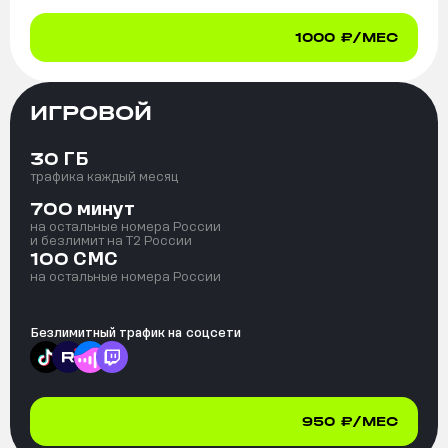
1000
₽/МЕС
ИГРОВОЙ
ГБ
30
трафика каждый месяц
минут
700
на остальные номера России
и безлимит на T2 России
СМС
100
на остальные номера России
Безлимитный трафик на
соцсети
950
₽/МЕС