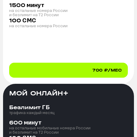
минут
1500
на остальные номера России
и безлимит на T2 России
СМС
100
на остальные номера России
700
₽/МЕС
МОЙ ОНЛАЙН+
ГБ
Безлимит
трафика каждый месяц
минут
600
на остальные мобильные номера России
и безлимит на T2 России