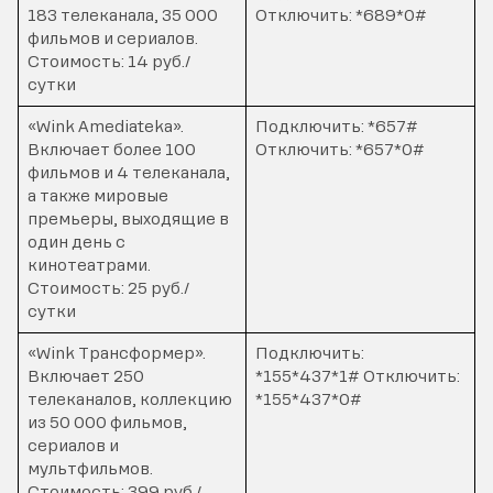
183 телеканала, 35 000
Отключить: *689*0#
фильмов и сериалов.
Стоимость: 14 руб./
сутки
«Wink Amediateka».
Подключить: *657#
Включает более 100
Отключить: *657*0#
фильмов и 4 телеканала,
а также мировые
премьеры, выходящие в
один день с
кинотеатрами.
Стоимость: 25 руб./
сутки
«Wink Трансформер».
Подключить:
Включает 250
*155*437*1# Отключить:
телеканалов, коллекцию
*155*437*0#
из 50 000 фильмов,
сериалов и
мультфильмов.
Стоимость: 399 руб./