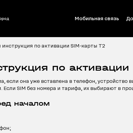
Мобильная связь
До
город
и инструкция по активации SIM-карты T2
струкция по активации
а, если она уже вставлена в телефон, устройство в
 Если SIM без номера и тарифа, их выбирают в про
ред началом
фон;