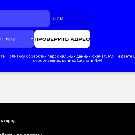
те Политику обработки персональных данных (
скачать PDF
) и даёте
персональных данных (
скачать PDF
)
ь город