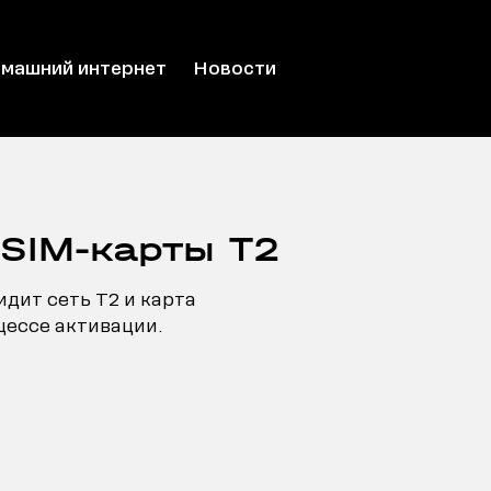
машний интернет
Новости
 SIM-карты T2
идит сеть T2 и карта
цессе активации.