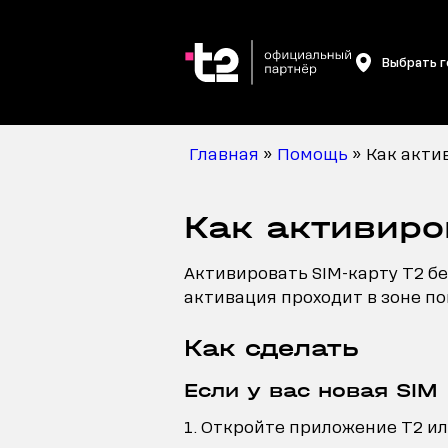
Выбрать 
Главная
»
Помощь
»
Как акти
Как активиро
Активировать SIM-карту T2 бе
активация проходит в зоне по
Как сделать
Если у вас новая SIM
Откройте приложение T2 ил