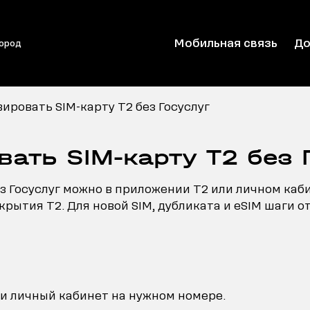
Мобильная связь
До
город
вировать SIM-карту T2 без Госуслуг
вать SIM-карту T2 без 
з Госуслуг можно в приложении T2 или личном каби
крытия T2. Для новой SIM, дубликата и eSIM шаги о
и личный кабинет на нужном номере.