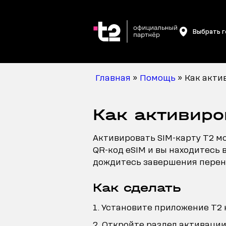
Выбрать 
Главная
»
Помощь
»
Как акти
Как активиро
Активировать SIM-карту T2 мо
QR-код eSIM и вы находитесь 
дождитесь завершения перен
Как сделать
Установите приложение T2 
Откройте раздел активации