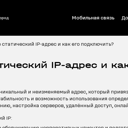
Мобильная связь
До
город
е статический IP-адрес и как его подключить?
тический IP-адрес и как
уникальный и неизменяемый адрес, который привя
абильность и возможность использования определ
ию, настройка серверов, удалённый доступ, онлай
й IP:
 обслуживанию корпоративных клиентов и подгото