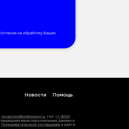
 Согласие на обработку Ваших
Новости
Помощь
:
reception@onlineserv.ru
, тел.
+7 (800)
ы защищаем ваши персональные данные и
,
Пользовательское соглашение
и даёте