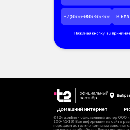
Нажимая кнопку, вы принимае
Выбрат
Домашний интернет
Мо
©t2-ru.online - официальный дилер ОО
100-41-19
) Вся информация на сайте р
передаем их только компании исполните
согласие на обработку Ваших персональ