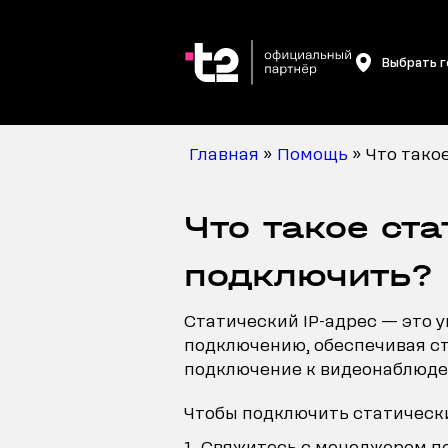
Выбрать 
Главная
»
Помощь
»
Что тако
Что такое ста
подключить?
Статический IP-адрес — это 
подключению, обеспечивая ст
подключение к видеонаблюден
Чтобы подключить статически
Свяжитесь с менеджером по