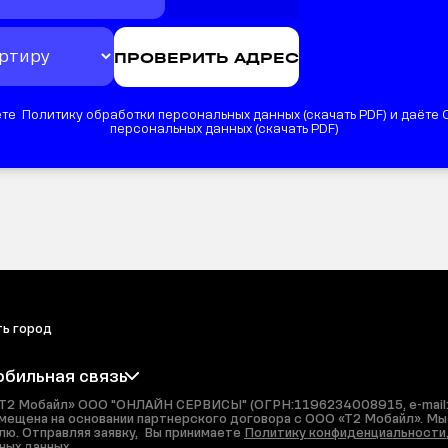
те Политику обработки персональных данных (
скачать PDF
) и даёте
персональных данных (
скачать PDF
)
ь город
бильная связь
О «Т2 Мобайл» ООО "ОНЛАЙН СЕРВИСЫ" (ОГРН:1196234008915, e-mail
азмещена на основании партнерского договора с ООО «Т2 Мобайл». М
лю. Отправляя заявку, Вы принимаете
Политику конфиденциальности
ных данных
.