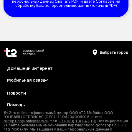
персональных данных (
скачать PDF
) и даёте Согласие на
обработку Ваших персональных данных (
скачать PDF
)
Выбрать город
Домашний интернет
Мобильная связь
Новости
Помощь
©t2-ru.online - официальный дилер ООО «Т2 Мобайл» ООО
"ОНЛАЙН СЕРВИСЫ" (ОГРН:1196234008915, e-mail:
reception@onlineserv.ru
, тел.
+7 (800) 100-41-19
) Вся информация
на сайте размещена на основании партнерского договора с ООО
«Т2 Мобайл». Мы защищаем ваши персональные данные и