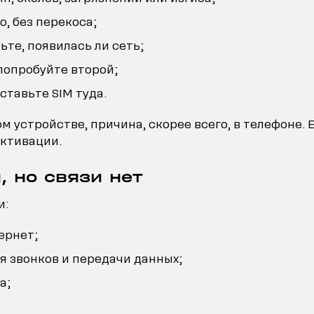
о, без перекоса;
те, появилась ли сеть;
 попробуйте второй;
ставьте SIM туда.
м устройстве, причина, скорее всего, в телефоне. 
активации.
, но связи нет
и:
ернет;
я звонков и передачи данных;
а;