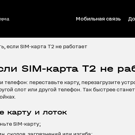
Мобильная связь
До
город
ь, если SIM-карта T2 не работает
сли SIM-карта T2 не ра
и телефон: переставьте карту, перезагрузите устро
гой слот или другой телефон. Так быстрее станет 
ойках.
е карту и лоток
ньте SIM-карту;
н, сколов, загрязнений или изгиба;