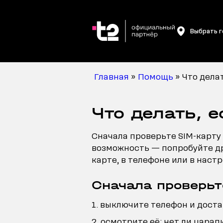
Выбрать 
Главная
»
Помощь
»
Что делат
Что делать, е
Сначала проверьте SIM-карту 
возможность — попробуйте дру
карте, в телефоне или в настр
Сначала проверьт
выключите телефон и доста
осмотрите её: нет ли царапи