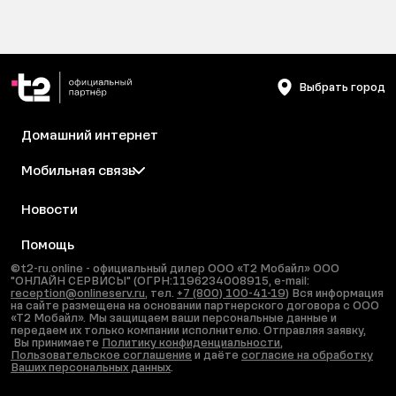
Выбрать город
Домашний интернет
Мобильная связь
Новости
Помощь
©t2-ru.online - официальный дилер ООО «Т2 Мобайл» ООО
"ОНЛАЙН СЕРВИСЫ" (ОГРН:1196234008915, e-mail:
reception@onlineserv.ru
, тел.
+7 (800) 100-41-19
) Вся информация
на сайте размещена на основании партнерского договора с ООО
«Т2 Мобайл». Мы защищаем ваши персональные данные и
передаем их только компании исполнителю. Отправляя заявку,
Вы принимаете
Политику конфиденциальности
,
Пользовательское соглашение
и даёте
согласие на обработку
Ваших персональных данных
.