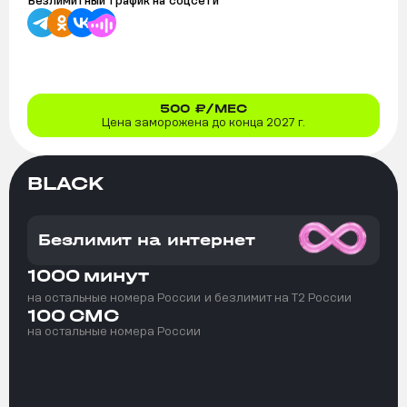
Безлимитный трафик на
соцсети
500
₽/МЕС
Цена заморожена до конца 2027 г.
BLACK
Безлимит на интернет
1000
минут
на остальные номера России
и безлимит на T2 России
100
СМС
на остальные номера России