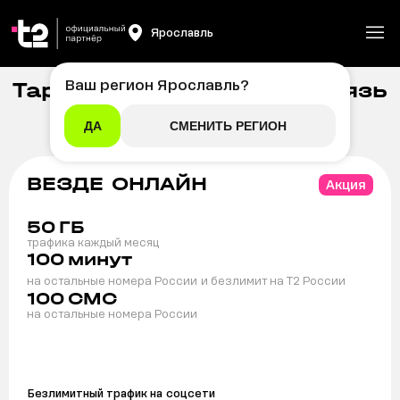
Ярославль
Ваш регион
Ярославль
?
Тарифы на мобильную связь
Главная
/
Мобильная связь
t2 в Ярославле
ДА
СМЕНИТЬ РЕГИОН
ВЕЗДЕ ОНЛАЙН
Акция
50
ГБ
трафика каждый месяц
100
минут
на остальные номера России
и безлимит на T2 России
100
СМС
на остальные номера России
Безлимитный трафик на
соцсети