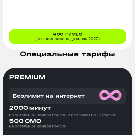
400
₽/МЕС
Цена заморожена до конца 2027 г.
Специальные тарифы
PREMIUM
Безлимит на интернет
2000
минут
на остальные номера России
и безлимит на T2 России
500
СМС
на остальные номера России