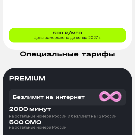
500
₽/МЕС
Цена заморожена до конца 2027 г.
Специальные тарифы
PREMIUM
Безлимит на интернет
2000
минут
на остальные номера России
и безлимит на T2 России
500
СМС
на остальные номера России