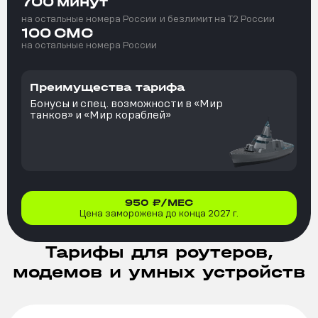
700
минут
на остальные номера России
и безлимит на T2 России
100
СМС
на остальные номера России
Преимущества тарифа
Бонусы и спец. возможности в «Мир
танков» и «Мир кораблей»
950
₽/МЕС
Цена заморожена до конца 2027 г.
Тарифы для роутеров,
модемов и умных устройств