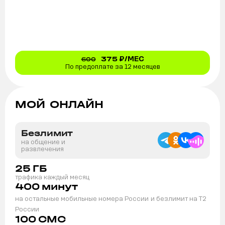
375
₽/МЕС
600
По предоплате за 12 месяцев
МОЙ ОНЛАЙН
Безлимит
на общение и
развлечения
25
ГБ
трафика каждый месяц
400
минут
на остальные мобильные номера России
и безлимит на T2
России
100
СМС