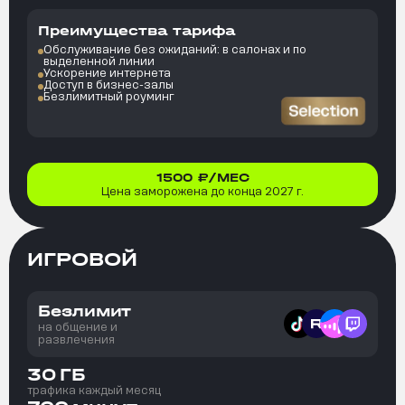
Преимущества тарифа
Обслуживание без ожиданий: в салонах и по
выделенной линии
Ускорение интернета
Доступ в бизнес-залы
Безлимитный роуминг
1500
₽/МЕС
Цена заморожена до конца 2027 г.
ИГРОВОЙ
Безлимит
на общение и
развлечения
30
ГБ
трафика каждый месяц