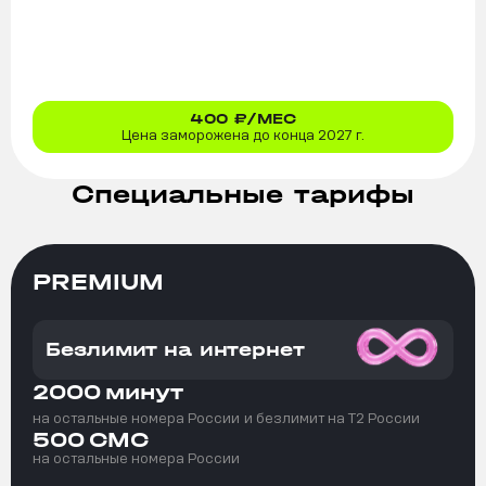
400
₽/МЕС
Цена заморожена до конца 2027 г.
Специальные тарифы
PREMIUM
Безлимит на интернет
2000
минут
на остальные номера России
и безлимит на T2 России
500
СМС
на остальные номера России