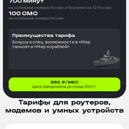
700
минут
на остальные номера России
и безлимит на T2 России
100
СМС
на остальные номера России
Преимущества тарифа
Бонусы и спец. возможности в «Мир
танков» и «Мир кораблей»
950
₽/МЕС
Цена заморожена до конца 2027 г.
Тарифы для роутеров,
модемов и умных устройств