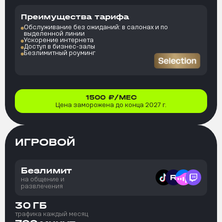
Преимущества тарифа
Обслуживание без ожиданий: в салонах и по
выделенной линии
Ускорение интернета
Доступ в бизнес-залы
Безлимитный роуминг
1500
₽/МЕС
Цена заморожена до конца 2027 г.
ИГРОВОЙ
Безлимит
на общение и
развлечения
30
ГБ
трафика каждый месяц