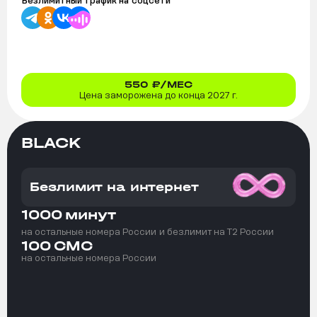
Безлимитный трафик на
соцсети
550
₽/МЕС
Цена заморожена до конца 2027 г.
BLACK
Безлимит на интернет
1000
минут
на остальные номера России
и безлимит на T2 России
100
СМС
на остальные номера России