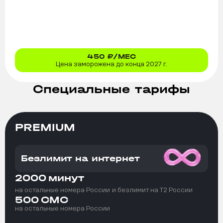
450
₽/МЕС
Цена заморожена до конца 2027 г.
Специальные тарифы
PREMIUM
Безлимит на интернет
2000
минут
на остальные номера России
и безлимит на T2 России
500
СМС
на остальные номера России