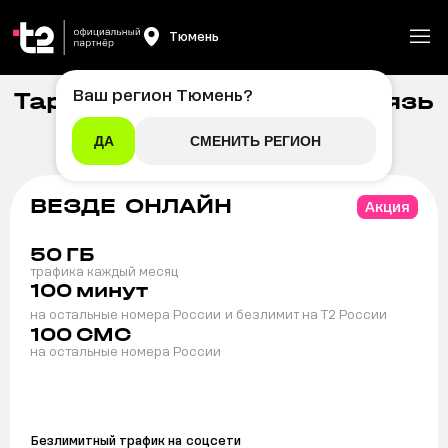
Тюмень
Ваш регион
Тюмень
?
Тарифы на мобильную связь
Главная
/
Мобильная связь
t2 в Тюмени
ДА
СМЕНИТЬ РЕГИОН
ВЕЗДЕ ОНЛАЙН
Акция
50
ГБ
трафика каждый месяц
100
минут
на остальные номера России
и безлимит на T2 России
100
СМС
на остальные номера России
Безлимитный трафик на
соцсети