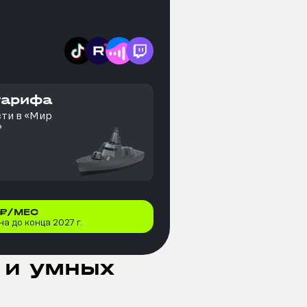
тарифа
сти в «Мир
»
₽/МЕС
а до конца 2027 г.
 и умных