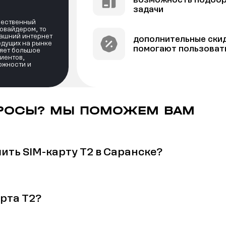
задачи
ачественный
ровайдером, то
машний интернет
дополнительные скид
ведущих на рынке
помогают пользоват
яет большое
иентов,
ожности и
РОСЫ? МЫ ПОМОЖЕМ ВАМ
ить SIM-карту Т2 в Саранске?
арта Т2?