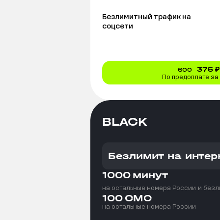
Безлимитный трафик на
соцсети
375
₽
600
По предоплате за
BLACK
Безлимит на интер
1000
минут
на остальные номера России
и безл
100
СМС
на остальные номера России