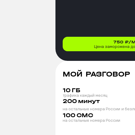
750
₽/
Цена заморожена до 
МОЙ РАЗГОВОР
10
ГБ
трафика каждый месяц
200
минут
на остальные номера России
и безл
100
СМС
на остальные номера России