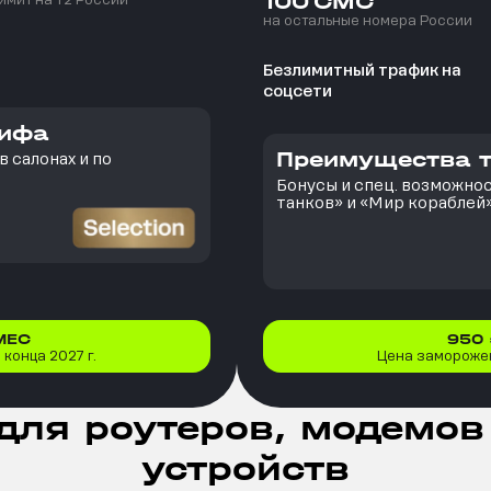
100
СМС
имит на T2 России
на остальные номера России
Безлимитный трафик на
соцсети
рифа
Преимущества 
 салонах и по
Бонусы и спец. возможно
танков» и «Мир кораблей
МЕС
950
конца 2027 г.
Цена заморожен
для роутеров, модемов
устройств