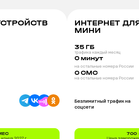
УСТРОЙСТВ
ИНТЕРНЕТ ДЛ
МИНИ
35
ГБ
трафика каждый месяц
0
минут
на остальные номера России
0
СМС
на остальные номера России
Безлимитный трафик на
соцсети
МЕС
700
конца 2027 г.
Цена заморожен