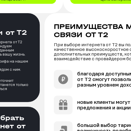
ПРЕИМУЩЕСТВА 
 от Т2
СВЯЗИ ОТ Т2
рнета от Т2
При выборе интернета от Т2 вы по
ендуем
качественное высокоскоростное с
зданным
дополнительных преимуществ, ко
ь вашу жизнь.
взаимодействие с провайдером б
арифа на нашем
ядом с ним.
благодаря доступны
от Т2 смогут позвол
уточнит
разным уровнем дох
танется только
ться
новые клиенты могу
предложения и акции
ыбрать
нет от
большой выбор тари
возможность подобр