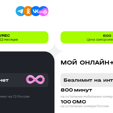
/МЕС
600
 12 месяцев
Цена заморожен
МОЙ ОНЛАЙН
нет
Безлимит на ин
800
минут
имит на T2 России
на остальные мобильные номер
100
СМС
на остальные номера России