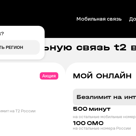
Мобильная связь
До
к
?
 мобильную связь t2 
ТЬ РЕГИОН
МОЙ ОНЛАЙН
Акция
Безлимит на ин
500
минут
имит на T2 России
на остальные мобильные номер
100
СМС
на остальные номера России