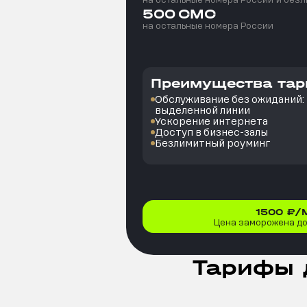
на остальные номера России
и безл
500
СМС
на остальные номера России
Преимущества та
Обслуживание без ожиданий: в
выделенной линии
Ускорение интернета
Доступ в бизнес-залы
Безлимитный роуминг
1500
₽/
Цена заморожена до 
Тарифы 