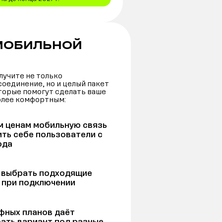
МОБИЛЬНОЙ
лучите не только
оединение, но и целый пакет
торые помогут сделать ваше
олее комфортным:
м ценам мобильную связь
ить себе пользователи с
ода
т выбрать подходящие
 при подключении
фных планов даёт
ать вариант под разные