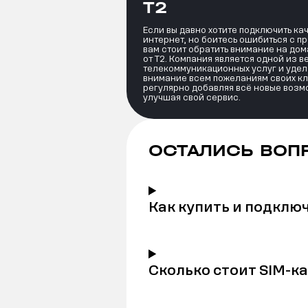
Т2
Если вы давно хотите подключить к
интернет, но боитесь ошибиться с п
вам стоит обратить внимание на до
от Т2. Компания является одной из 
телекоммуникационных услуг и удел
внимание всем пожеланиям своих кл
регулярно добавляя всё новые возм
улучшая свой сервис.
ОСТАЛИСЬ ВОП
Как купить и подключ
Сколько стоит SIM-к