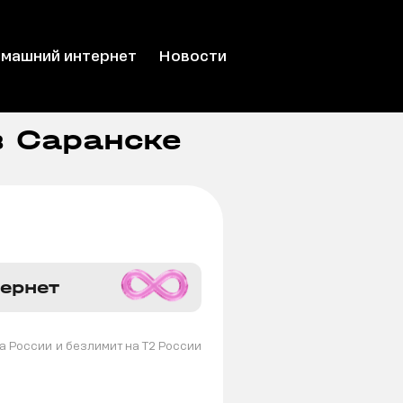
машний интернет
Новости
в Саранске
тернет
а России
и безлимит на T2 России