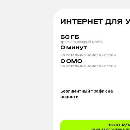
ИНТЕРНЕТ ДЛЯ 
60
ГБ
трафика каждый месяц
0
минут
на остальные номера России
0
СМС
на остальные номера России
Безлимитный трафик на
соцсети
1000
₽/
Цена заморожена до 