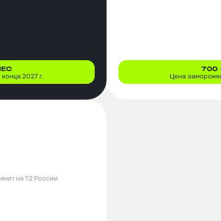
МЕС
700
конца 2027 г.
Цена заморожен
имит на T2 России