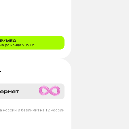
₽/МЕС
а до конца 2027 г.
+
тернет
а России
и безлимит на T2 России