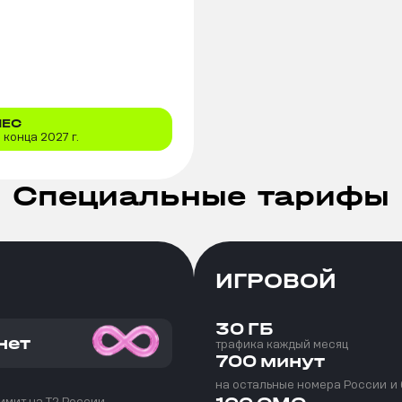
МЕС
конца 2027 г.
Специальные тарифы
ИГРОВОЙ
30
ГБ
нет
трафика каждый месяц
700
минут
на остальные номера России
и