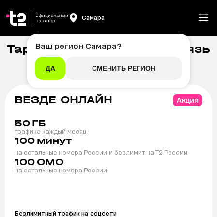
Самара
Ваш регион
Самара
?
Тарифы на мобильную связь
Главная
/
Мобильная связь
t2 в Самаре
ДА
СМЕНИТЬ РЕГИОН
ВЕЗДЕ ОНЛАЙН
Акция
50
ГБ
трафика каждый месяц
100
минут
на остальные номера России
и безлимит на T2 России
100
СМС
на остальные номера России
Безлимитный трафик на
соцсети