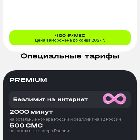
400
₽/МЕС
Цена заморожена до конца 2027 г.
Специальные тарифы
PREMIUM
Безлимит на интернет
2000
минут
на остальные номера России
и безлимит на T2 России
500
СМС
на остальные номера России