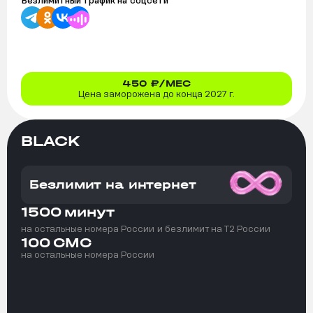
Безлимитный трафик на
соцсети
450
₽/МЕС
Цена заморожена до конца 2027 г.
BLACK
Безлимит на интернет
1500
минут
на остальные номера России
и безлимит на T2 России
100
СМС
на остальные номера России