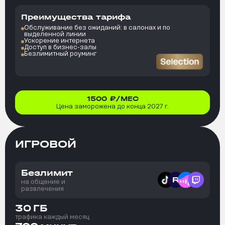
Преимущества тарифа
Обслуживание без ожиданий: в салонах и по
выделенной линии
Ускорение интернета
Доступ в бизнес-залы
Безлимитный роуминг
1500
₽/МЕС
Цена заморожена до конца 2027 г.
ИГРОВОЙ
Безлимит
на общение и
развлечения
30
ГБ
трафика каждый месяц