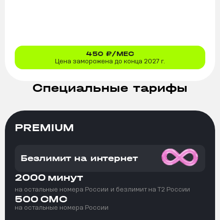
450
₽/МЕС
Цена заморожена до конца 2027 г.
Специальные тарифы
PREMIUM
Безлимит на интернет
2000
минут
на остальные номера России
и безлимит на T2 России
500
СМС
на остальные номера России