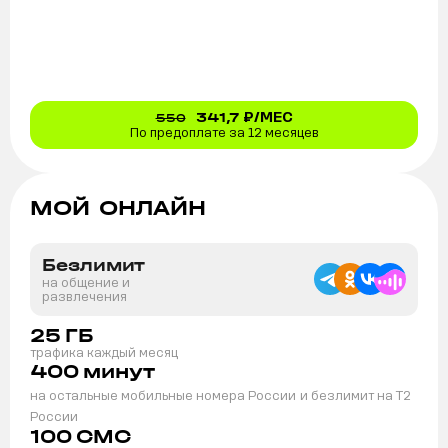
341,7
₽/МЕС
550
По предоплате за 12 месяцев
МОЙ ОНЛАЙН
Безлимит
на общение и
развлечения
25
ГБ
трафика каждый месяц
400
минут
на остальные мобильные номера России
и безлимит на T2
России
100
СМС