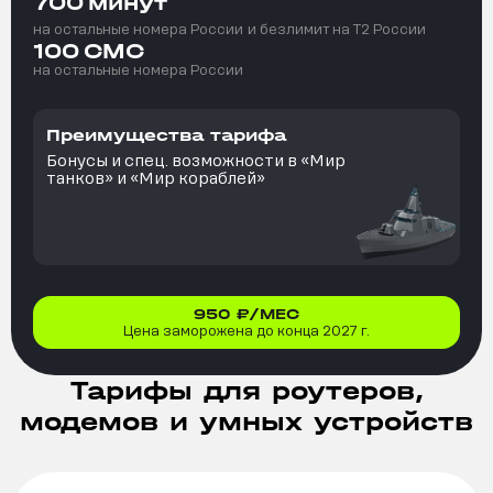
700
минут
на остальные номера России
и безлимит на T2 России
100
СМС
на остальные номера России
Преимущества тарифа
Бонусы и спец. возможности в «Мир
танков» и «Мир кораблей»
950
₽/МЕС
Цена заморожена до конца 2027 г.
Тарифы для роутеров,
модемов и умных устройств