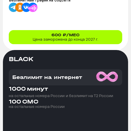
Безлимитный трафик на
соцсети
600
₽/МЕС
Цена заморожена до конца 2027 г.
BLACK
Безлимит на интернет
1000
минут
на остальные номера России
и безлимит на T2 России
100
СМС
на остальные номера России