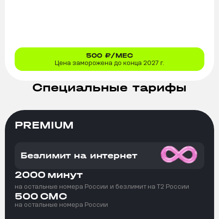
500
₽/МЕС
Цена заморожена до конца 2027 г.
Специальные тарифы
PREMIUM
Безлимит на интернет
2000
минут
на остальные номера России
и безлимит на T2 России
500
СМС
на остальные номера России