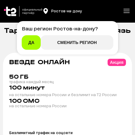
Ростов-на-дону
Ваш регион
Ростов-на-дону
?
Тарифы на мобильную связь
Главная
/
Мобильная связь
t2 в Ростове-на-Дону
ДА
СМЕНИТЬ РЕГИОН
ВЕЗДЕ ОНЛАЙН
Акция
50
ГБ
трафика каждый месяц
100
минут
на остальные номера России
и безлимит на T2 России
100
СМС
на остальные номера России
Безлимитный трафик на
соцсети