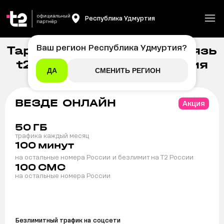
Республика Удмуртия
Ваш регион
Республика Удмуртия
?
Тарифы на мобильную связь
Главная
/
Мобильная связь
t2 в Республике Удмуртия
ДА
СМЕНИТЬ РЕГИОН
ВЕЗДЕ ОНЛАЙН
Акция
50
ГБ
трафика каждый месяц
100
минут
на остальные номера России
и безлимит на T2 России
100
СМС
на остальные номера России
Безлимитный трафик на
соцсети