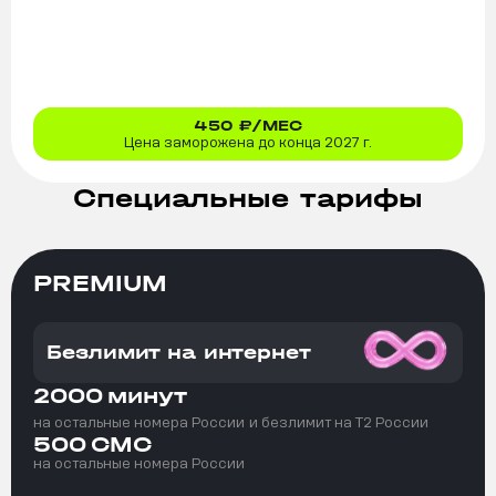
450
₽/МЕС
Цена заморожена до конца 2027 г.
Специальные тарифы
PREMIUM
Безлимит на интернет
2000
минут
на остальные номера России
и безлимит на T2 России
500
СМС
на остальные номера России