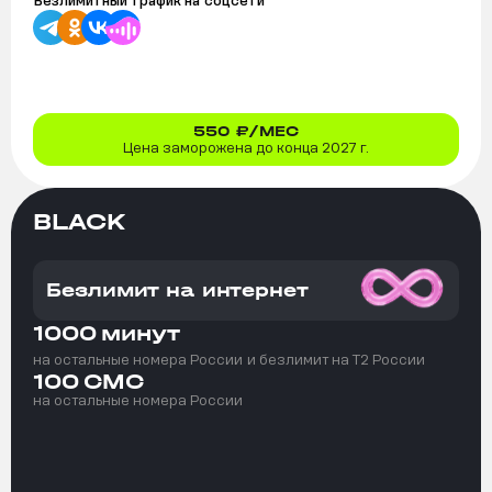
Безлимитный трафик на
соцсети
550
₽/МЕС
Цена заморожена до конца 2027 г.
BLACK
Безлимит на интернет
1000
минут
на остальные номера России
и безлимит на T2 России
100
СМС
на остальные номера России