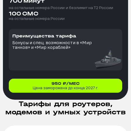
700
минут
на остальные номера России
и безлимит на T2 России
100
СМС
на остальные номера России
Преимущества тарифа
Бонусы и спец. возможности в «Мир
танков» и «Мир кораблей»
950
₽/МЕС
Цена заморожена до конца 2027 г.
Тарифы для роутеров,
модемов и умных устройств