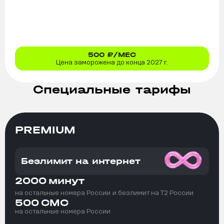
500
₽/МЕС
Цена заморожена до конца 2027 г.
Специальные тарифы
PREMIUM
Безлимит на интернет
2000
минут
на остальные номера России
и безлимит на T2 России
500
СМС
на остальные номера России