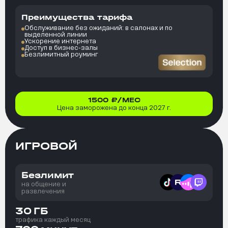
Преимущества тарифа
Обслуживание без ожиданий: в салонах и по
выделенной линии
Ускорение интернета
Доступ в бизнес-залы
Безлимитный роуминг
1500
₽/МЕС
Цена заморожена до конца 2027 г.
ИГРОВОЙ
Безлимит
на общение и
развлечения
30
ГБ
трафика каждый месяц