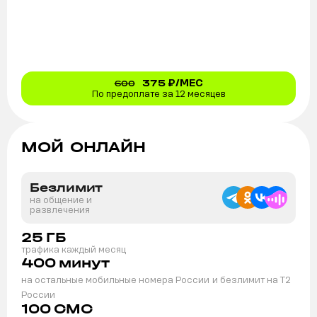
375
₽/МЕС
600
По предоплате за 12 месяцев
МОЙ ОНЛАЙН
Безлимит
на общение и
развлечения
25
ГБ
трафика каждый месяц
400
минут
на остальные мобильные номера России
и безлимит на T2
России
100
СМС