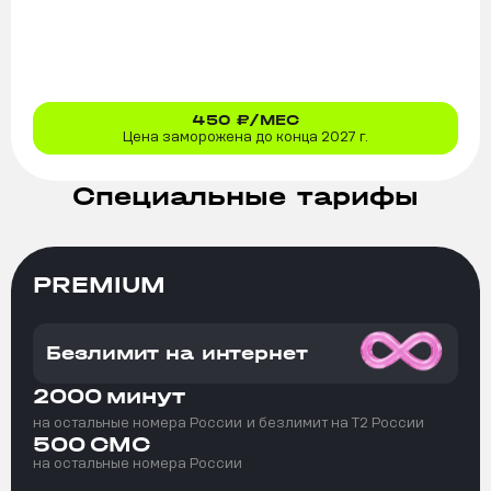
450
₽/МЕС
Цена заморожена до конца 2027 г.
Специальные тарифы
PREMIUM
Безлимит на интернет
2000
минут
на остальные номера России
и безлимит на T2 России
500
СМС
на остальные номера России