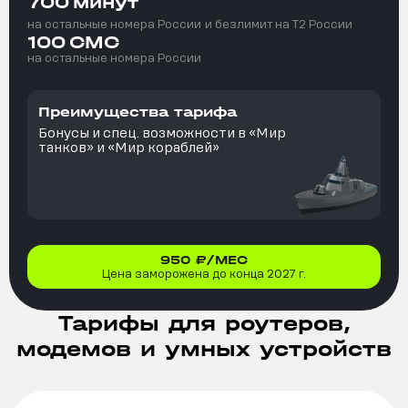
700
минут
на остальные номера России
и безлимит на T2 России
100
СМС
на остальные номера России
Преимущества тарифа
Бонусы и спец. возможности в «Мир
танков» и «Мир кораблей»
950
₽/МЕС
Цена заморожена до конца 2027 г.
Тарифы для роутеров,
модемов и умных устройств