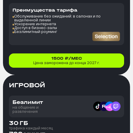
Преимущества тарифа
Обслуживание без ожиданий: в салонах и по
выделенной линии
Ускорение интернета
Доступ в бизнес-залы
Безлимитный роуминг
1500
₽/МЕС
Цена заморожена до конца 2027 г.
ИГРОВОЙ
Безлимит
на общение и
развлечения
30
ГБ
трафика каждый месяц