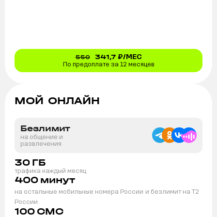
341,7
₽/МЕС
550
По предоплате за 12 месяцев
МОЙ ОНЛАЙН
Безлимит
на общение и
развлечения
30
ГБ
трафика каждый месяц
400
минут
на остальные мобильные номера России
и безлимит на T2
России
100
СМС