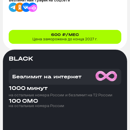
Безлимитный трафик на
соцсети
600
₽/МЕС
Цена заморожена до конца 2027 г.
BLACK
Безлимит на интернет
1000
минут
на остальные номера России
и безлимит на T2 России
100
СМС
на остальные номера России