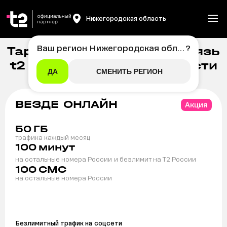
Нижегородская область
Ваш регион
Нижегородская область
?
Тарифы на мобильную связь
Главная
/
Мобильная связь
t2 в Нижегородской области
ДА
СМЕНИТЬ РЕГИОН
ВЕЗДЕ ОНЛАЙН
Акция
50
ГБ
трафика каждый месяц
100
минут
на остальные номера России
и безлимит на T2 России
100
СМС
на остальные номера России
Безлимитный трафик на
соцсети