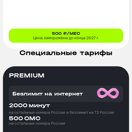
500
₽/МЕС
Цена заморожена до конца 2027 г.
Специальные тарифы
PREMIUM
Безлимит на интернет
2000
минут
на остальные номера России
и безлимит на T2 России
500
СМС
на остальные номера России