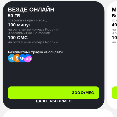
ВЕЗДЕ ОНЛАЙН
М
50 ГБ
Б
трафика каждый месяц
тр
100 минут
40
на остальные номера России
на
и безлимит на T2 России
и 
100 СМС
1
на остальные номера России
на
Безлимитный трафик на соцсети
300 ₽/МЕС
ДАЛЕЕ 450 ₽/МЕС