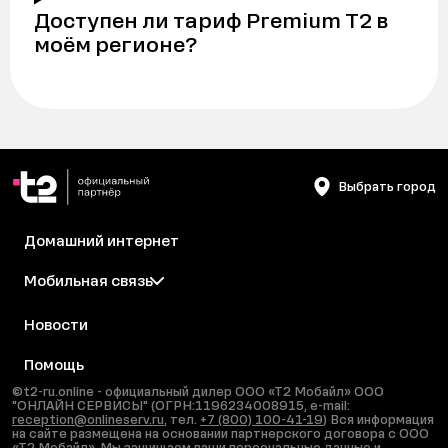
Доступен ли тариф Premium Т2 в
моём регионе?
Выбрать город
Домашний интернет
Мобильная связь
Новости
Помощь
©t2-ru.online - официальный дилер ООО «Т2 Мобайл» ООО
"ОНЛАЙН СЕРВИСЫ" (ОГРН:1196234008915, e-mail:
reception@onlineserv.ru
, тел.
+7 (800) 100-41-19
) Вся информация
на сайте размещена на основании партнерского договора с ООО