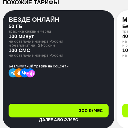
ПОХОЖИЕ ТАРИФЫ
ВЕЗДЕ ОНЛАЙН
М
50 ГБ
Б
трафика каждый месяц
тр
100 минут
40
на остальные номера России
на
и безлимит на T2 России
и 
100 СМС
1
на остальные номера России
на
Безлимитный трафик на соцсети
300 ₽/МЕС
ДАЛЕЕ 450 ₽/МЕС