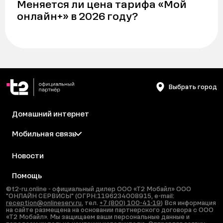
Меняется ли цена тарифа «Мой
онлайн+» в 2026 году?
Выбрать город
Домашний интернет
Мобильная связь
Новости
Помощь
©t2-ru.online - официальный дилер ООО «Т2 Мобайл» ООО
"ОНЛАЙН СЕРВИСЫ" (ОГРН:1196234008915, e-mail:
reception@onlineserv.ru
, тел.
+7 (800) 100-41-19
) Вся информация
на сайте размещена на основании партнерского договора с ООО
«Т2 Мобайл». Мы защищаем ваши персональные данные и