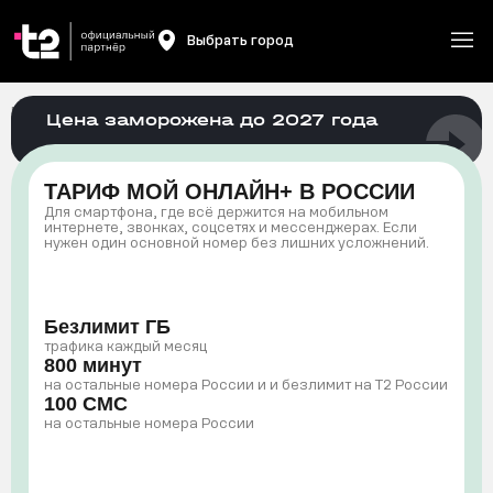
Выбрать город
Главная
/
Мобильная связь
/
Мой онлайн+
Цена заморожена до 2027 года
ТАРИФ МОЙ ОНЛАЙН+ В РОССИИ
Для смартфона, где всё держится на мобильном
интернете, звонках, соцсетях и мессенджерах. Если
нужен один основной номер без лишних усложнений.
Безлимит ГБ
трафика каждый месяц
800 минут
на остальные номера России и и безлимит на T2 России
100 СМС
на остальные номера России