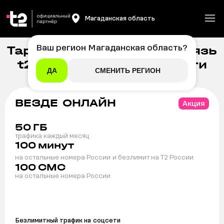
Магаданская область
Ваш регион
Магаданская область
?
Тарифы на мобильную связь
Главная
/
Мобильная связь
t2 в Магаданской области
ДА
СМЕНИТЬ РЕГИОН
ВЕЗДЕ ОНЛАЙН
Акция
50
ГБ
трафика каждый месяц
100
минут
на остальные номера России
и безлимит на T2 России
100
СМС
на остальные номера России
Безлимитный трафик на
соцсети