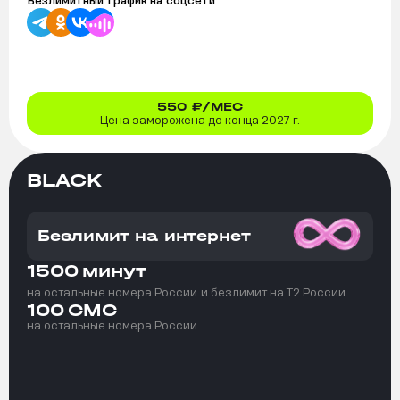
Безлимитный трафик на
соцсети
550
₽/МЕС
Цена заморожена до конца 2027 г.
BLACK
Безлимит на интернет
1500
минут
на остальные номера России
и безлимит на T2 России
100
СМС
на остальные номера России