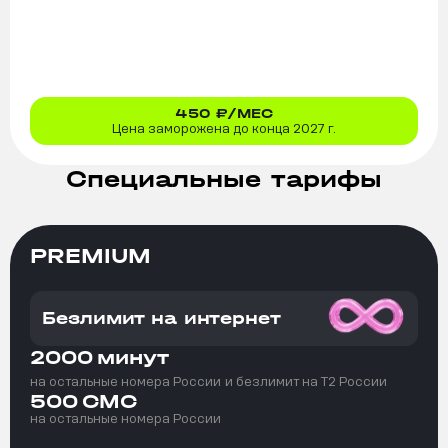
450
₽/МЕС
Цена заморожена до конца 2027 г.
Специальные тарифы
PREMIUM
Безлимит на интернет
2000
минут
на остальные номера России
и безлимит на T2 России
500
СМС
на остальные номера России