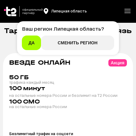
Липецкая область
Ваш регион
Липецкая область
?
Тарифы на мобильную связь
Главная
/
Мобильная связь
t2 в Липецкой области
ДА
СМЕНИТЬ РЕГИОН
ВЕЗДЕ ОНЛАЙН
Акция
50
ГБ
трафика каждый месяц
100
минут
на остальные номера России
и безлимит на T2 России
100
СМС
на остальные номера России
Безлимитный трафик на
соцсети