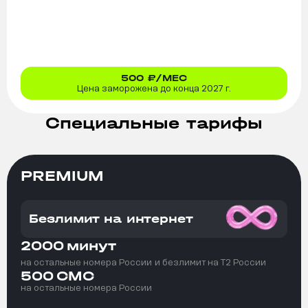
500
₽/МЕС
Цена заморожена до конца 2027 г.
Специальные тарифы
PREMIUM
Безлимит на интернет
2000
минут
на остальные номера России
и безлимит на T2 России
500
СМС
на остальные номера России