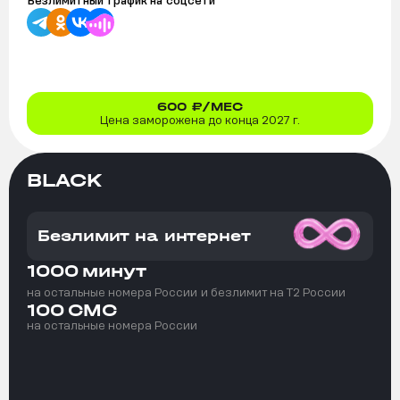
Безлимитный трафик на
соцсети
600
₽/МЕС
Цена заморожена до конца 2027 г.
BLACK
Безлимит на интернет
1000
минут
на остальные номера России
и безлимит на T2 России
100
СМС
на остальные номера России