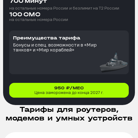
700
минут
на остальные номера России
и безлимит на T2 России
100
СМС
на остальные номера России
Преимущества тарифа
Бонусы и спец. возможности в «Мир
танков» и «Мир кораблей»
950
₽/МЕС
Цена заморожена до конца 2027 г.
Тарифы для роутеров,
модемов и умных устройств