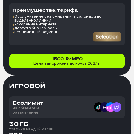
Преимущества тарифа
Обслуживание без ожиданий: в салонах и по
выделенной линии
Ускорение интернета
Доступ в бизнес-залы
Безлимитный роуминг
1500
₽/МЕС
Цена заморожена до конца 2027 г.
ИГРОВОЙ
Безлимит
на общение и
развлечения
30
ГБ
трафика каждый месяц