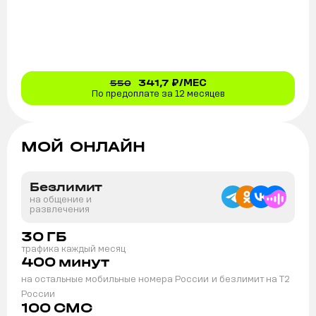
341,7
₽/МЕС
550
По предоплате за 12 месяцев
МОЙ ОНЛАЙН
Безлимит
на общение и
развлечения
30
ГБ
трафика каждый месяц
400
минут
на остальные мобильные номера России
и безлимит на T2
России
100
СМС