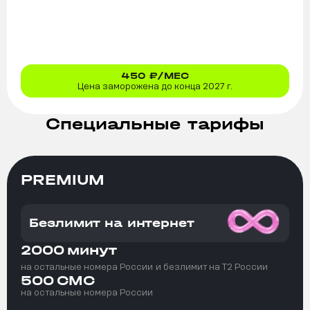
450
₽/МЕС
Цена заморожена до конца 2027 г.
Специальные тарифы
PREMIUM
Безлимит на интернет
2000
минут
на остальные номера России
и безлимит на T2 России
500
СМС
на остальные номера России