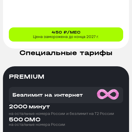
450
₽/МЕС
Цена заморожена до конца 2027 г.
Специальные тарифы
PREMIUM
Безлимит на интернет
2000
минут
на остальные номера России
и безлимит на T2 России
500
СМС
на остальные номера России