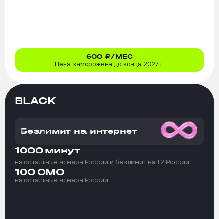
600
₽/МЕС
Цена заморожена до конца 2027 г.
BLACK
Безлимит на интернет
1000
минут
на остальные номера России
и безлимит на T2 России
100
СМС
на остальные номера России