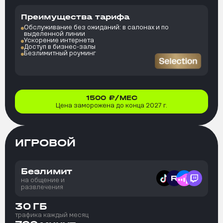
Преимущества тарифа
Обслуживание без ожиданий: в салонах и по
выделенной линии
Ускорение интернета
Доступ в бизнес-залы
Безлимитный роуминг
1500
₽/МЕС
Цена заморожена до конца 2027 г.
ИГРОВОЙ
Безлимит
на общение и
развлечения
30
ГБ
трафика каждый месяц