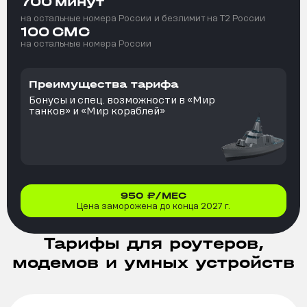
700
минут
на остальные номера России
и безлимит на T2 России
100
СМС
на остальные номера России
Преимущества тарифа
Бонусы и спец. возможности в «Мир
танков» и «Мир кораблей»
950
₽/МЕС
Цена заморожена до конца 2027 г.
Тарифы для роутеров,
модемов и умных устройств