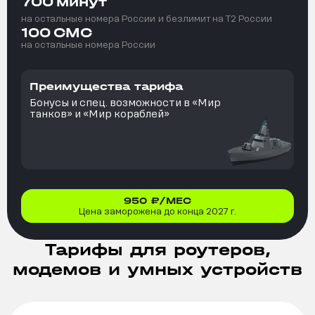
700
минут
на остальные номера России
и безлимит на T2 России
100
СМС
на остальные номера России
Преимущества тарифа
Бонусы и спец. возможности в «Мир
танков» и «Мир кораблей»
950
₽/МЕС
Цена заморожена до конца 2027 г.
Тарифы для роутеров,
модемов и умных устройств