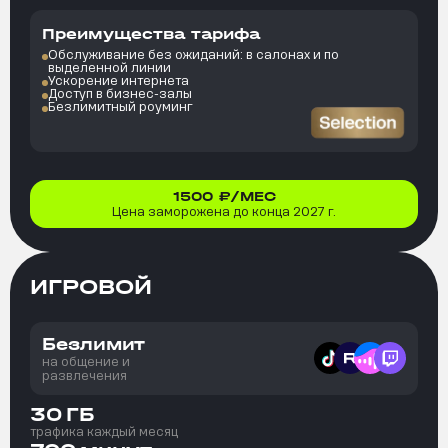
Преимущества тарифа
Обслуживание без ожиданий: в салонах и по
выделенной линии
Ускорение интернета
Доступ в бизнес-залы
Безлимитный роуминг
1500
₽/МЕС
Цена заморожена до конца 2027 г.
ИГРОВОЙ
Безлимит
на общение и
развлечения
30
ГБ
трафика каждый месяц