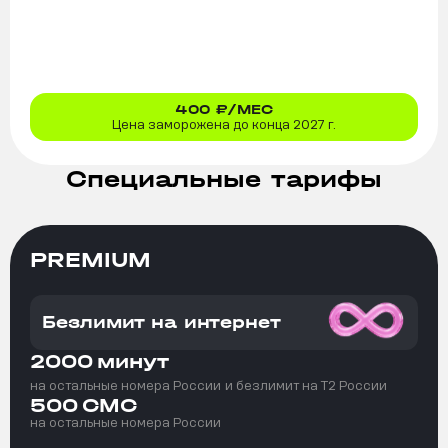
400
₽/МЕС
Цена заморожена до конца 2027 г.
Специальные тарифы
PREMIUM
Безлимит на интернет
2000
минут
на остальные номера России
и безлимит на T2 России
500
СМС
на остальные номера России