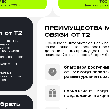
МЕС
700
конца 2027 г.
Цена заморожен
ПРЕИМУЩЕСТВА 
 от Т2
СВЯЗИ ОТ Т2
рнета от Т2
При выборе интернета от Т2 вы по
ендуем
качественное высокоскоростное с
зданным
дополнительных преимуществ, ко
ь вашу жизнь.
взаимодействие с провайдером б
арифа на нашем
ядом с ним.
благодаря доступны
от Т2 смогут позвол
уточнит
разным уровнем дох
танется только
ться
новые клиенты могу
предложения и акции
ыбрать