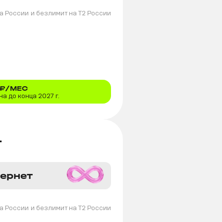
а России
и безлимит на T2 России
₽/МЕС
а до конца 2027 г.
+
тернет
а России
и безлимит на T2 России