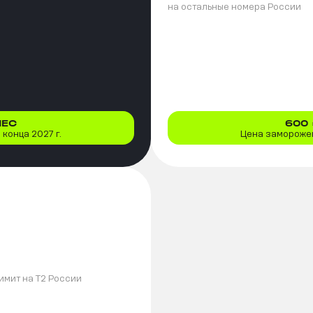
на остальные номера России
МЕС
600
конца 2027 г.
Цена заморожен
имит на T2 России