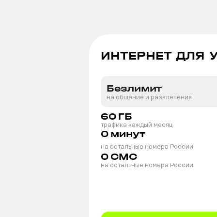
ИНТЕРНЕТ ДЛЯ 
Безлимит
на общение и развлечения
60
ГБ
трафика каждый месяц
0
минут
на остальные номера России
0
СМС
на остальные номера России