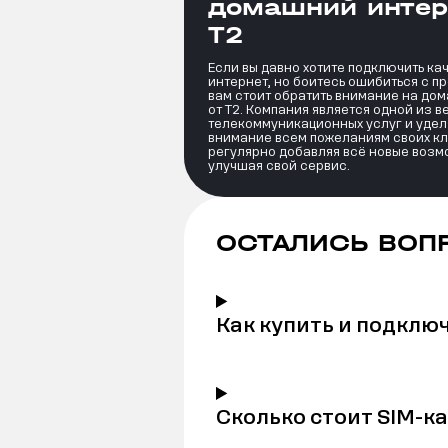
домашний интер
Т2
Если вы давно хотите подключить к
интернет, но боитесь ошибиться с п
вам стоит обратить внимание на до
от Т2. Компания является одной из 
телекоммуникационных услуг и удел
внимание всем пожеланиям своих кл
регулярно добавляя всё новые возм
улучшая свой сервис.
ОСТАЛИСЬ ВОП
Как купить и подклю
Сколько стоит SIM-к