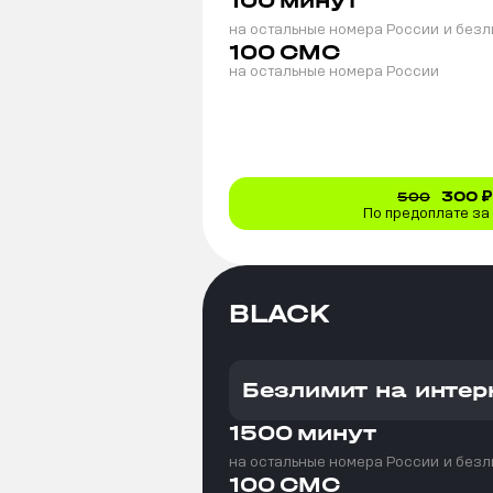
100
минут
на остальные номера России
и безл
100
СМС
на остальные номера России
300
₽
500
По предоплате за
BLACK
Безлимит на интер
1500
минут
на остальные номера России
и безл
100
СМС