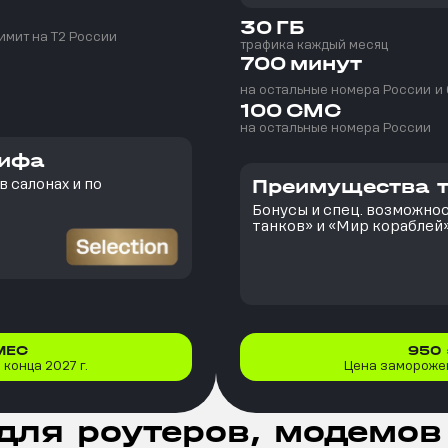
30
ГБ
имит на T2 России
трафика каждый месяц
700
минут
на остальные номера России
и
100
СМС
на остальные номера России
рифа
Преимущества 
 салонах и по
Бонусы и спец. возможно
танков» и «Мир кораблей
МЕС
950
конца 2027 г.
Цена заморожен
для роутеров, модемов