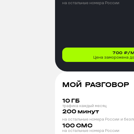
на остальные номера России
700
₽/
Цена заморожена до 
МОЙ РАЗГОВОР
10
ГБ
трафика каждый месяц
200
минут
на остальные номера России
и безл
100
СМС
на остальные номера России