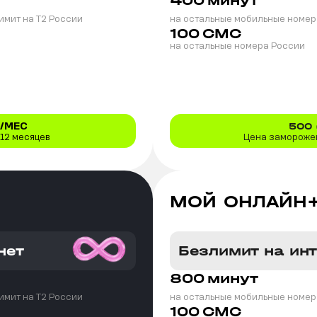
400
минут
имит на T2 России
на остальные мобильные номер
100
СМС
на остальные номера России
/МЕС
500
 12 месяцев
Цена заморожен
МОЙ ОНЛАЙН
нет
Безлимит на ин
800
минут
имит на T2 России
на остальные мобильные номер
100
СМС