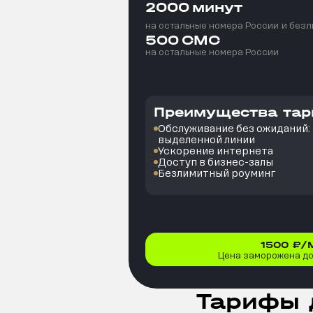
2000
минут
на остальные номера России
и безл
500
СМС
на остальные номера России
Преимущества та
Обслуживание без ожиданий: в
выделенной линии
Ускорение интернета
Доступ в бизнес-залы
Безлимитный роуминг
1500
₽/
Цена заморожена до 
Тарифы 