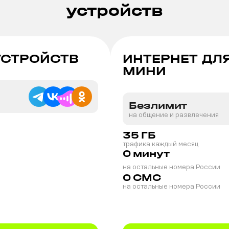
устройств
УСТРОЙСТВ
ИНТЕРНЕТ ДЛ
МИНИ
Безлимит
на общение и развлечения
35
ГБ
трафика каждый месяц
0
минут
на остальные номера России
0
СМС
на остальные номера России