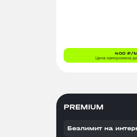
400
₽/
Цена заморожена до 
PREMIUM
Безлимит на интер