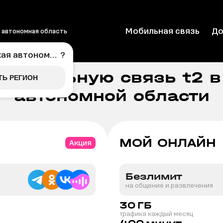
Мобильная связь
До
 автономная область
втономная область
?
 мобильную связь t2 в
ТЬ РЕГИОН
автономной области
МОЙ ОНЛАЙН
Акция
Безлимит
на общение и развлечения
30
ГБ
трафика каждый месяц