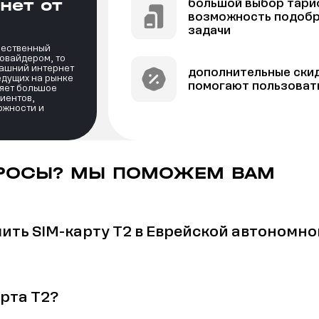
нет от
большой выбор тари
возможность подобр
задачи
ачественный
ровайдером, то
машний интернет
дополнительные скид
ведущих на рынке
помогают пользоват
яет большое
иентов,
ожности и
РОСЫ? МЫ ПОМОЖЕМ ВАМ
чить SIM-карту Т2 в Еврейской автономно
арта Т2?