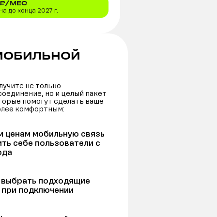
₽/МЕС
а до конца 2027 г.
МОБИЛЬНОЙ
лучите не только
оединение, но и целый пакет
торые помогут сделать ваше
олее комфортным:
м ценам мобильную связь
ить себе пользователи с
ода
т выбрать подходящие
 при подключении