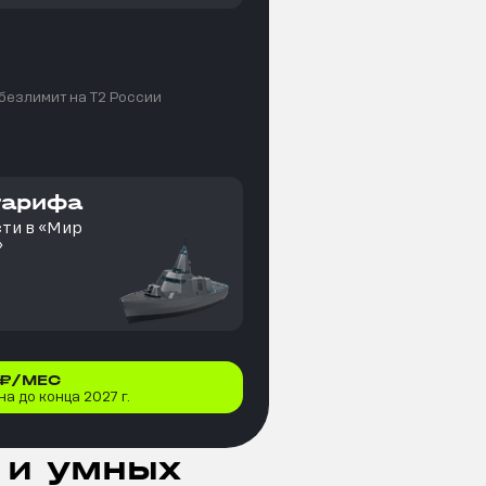
 безлимит на T2 России
тарифа
сти в «Мир
»
₽/МЕС
а до конца 2027 г.
 и умных