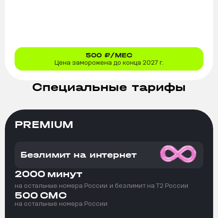
500
₽/МЕС
Цена заморожена до конца 2027 г.
Специальные тарифы
PREMIUM
Безлимит на интернет
2000
минут
на остальные номера России
и безлимит на T2 России
500
СМС
на остальные номера России