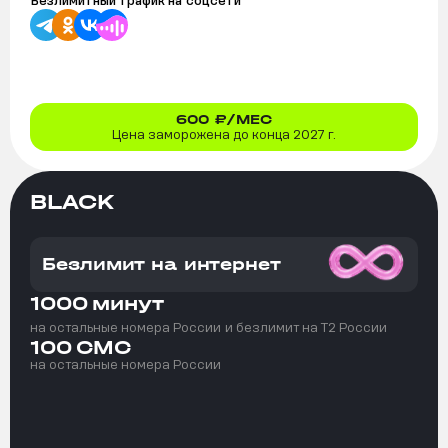
Безлимитный трафик на
соцсети
600
₽/МЕС
Цена заморожена до конца 2027 г.
BLACK
Безлимит на интернет
1000
минут
на остальные номера России
и безлимит на T2 России
100
СМС
на остальные номера России