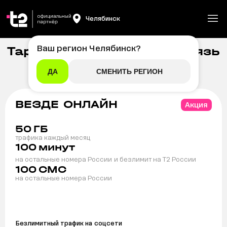
Челябинск
Ваш регион
Челябинск
?
Тарифы на мобильную связь
Главная
/
Мобильная связь
t2 в Челябинске
ДА
СМЕНИТЬ РЕГИОН
ВЕЗДЕ ОНЛАЙН
Акция
50
ГБ
трафика каждый месяц
100
минут
на остальные номера России
и безлимит на T2 России
100
СМС
на остальные номера России
Безлимитный трафик на
соцсети