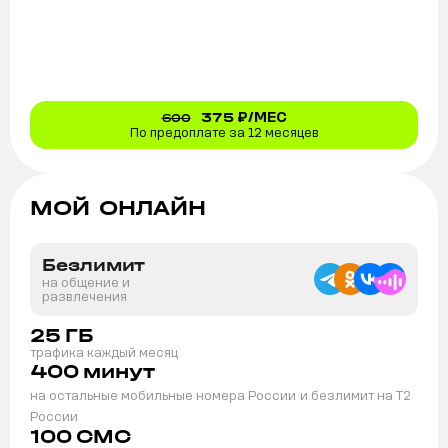
375
₽/МЕС
600
По предоплате за 12 месяцев
МОЙ ОНЛАЙН
Безлимит
на общение и
развлечения
25
ГБ
трафика каждый месяц
400
минут
на остальные мобильные номера России
и безлимит на T2
России
100
СМС