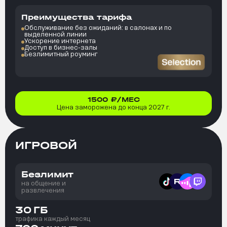
Преимущества тарифа
Обслуживание без ожиданий: в салонах и по
выделенной линии
Ускорение интернета
Доступ в бизнес-залы
Безлимитный роуминг
1500
₽/МЕС
Цена заморожена до конца 2027 г.
ИГРОВОЙ
Безлимит
на общение и
развлечения
30
ГБ
трафика каждый месяц