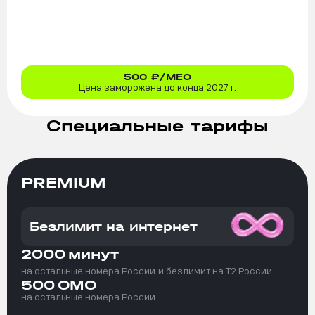
500
₽/МЕС
Цена заморожена до конца 2027 г.
Специальные тарифы
PREMIUM
Безлимит на интернет
2000
минут
на остальные номера России
и безлимит на T2 России
500
СМС
на остальные номера России