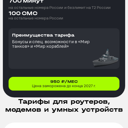
700
минут
на остальные номера России
и безлимит на T2 России
100
СМС
на остальные номера России
Преимущества тарифа
Бонусы и спец. возможности в «Мир
танков» и «Мир кораблей»
950
₽/МЕС
Цена заморожена до конца 2027 г.
Тарифы для роутеров,
модемов и умных устройств